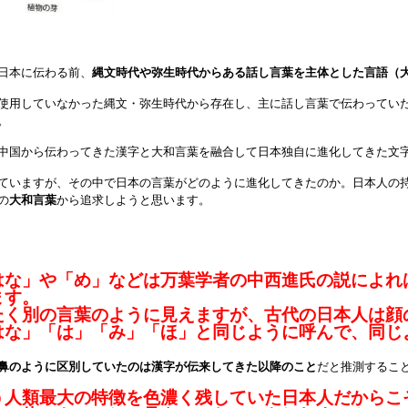
日本に伝わる前、
縄文時代や弥生時代からある話し言葉を主体とした言語（
使用していなかった縄文・弥生時代から存在し、主に話し言葉で伝わってい
。
中国から伝わってきた漢字と大和言葉を融合して日本独自に進化してきた文
ていますが、その中で日本の言葉がどのように進化してきたのか。日本人の
の
大和言葉
から追求しようと思います。
はな」や「め」などは万葉学者の中西進氏の説によれ
ます。
たく別の言葉のように見えますが、古代の日本人は顔
はな」「は」「み」「ほ」と同じように呼んで、同じ
鼻のように区別していたのは漢字が伝来してきた以降のこと
だと推測するこ
う人類最大の特徴を色濃く残していた日本人だからこ