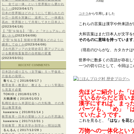
し、全ては一体」という世界観から磨かれ
た？～
(2023/04/17)
日本の世界観はどのようにして創られたの
コチラ
から引用しました
か①～自然を対象に、追求して、一体感を
高め、世界観として共有してきた日本人～
これらの言葉は漢字や外来語が
(2023/04/16)
【〝型”を知る】『型』と『マニュアル』の
大和言葉はまだ日本人が文字を
違いから
(2023/04/08)
そのものに意味を持っています
【“型”を知る】技術や世界観をどのように
継承してゆくか
(2023/04/06)
【古代西アジアの文明史④】西アジアにお
（現在のひらがな、カタカナは
ける農耕牧畜集団の自然観の変遷
(2023/03/31)
世界中に数多くの言語が存在し
RECENT COMMENTS
一つの切り口として、今回はこ
日本語の成り立ち（文字編）５～平仮名・
片仮名の発明～
毒りんご
( 2018/08/17 )
教育改革～教員が、教える、という常識か
ら見直す必要
先ほどご紹介した「
TOKIO
( 2018/01/25 )
ているからだと言い
大鶴康裕
( 2018/01/03 )
漢字にすれば、まっ
私権社会から本源社会への大転換、その本
流は教育革命
パーツも、「め」「
kawatera
( 2018/01/14 )
ていたようです。
教育改革～日本の受験システムの不思議さ
これを見ると、
「はな」を花と
kawatera
( 2017/12/31 )
学校教育：男女共学か別学か～明治以降
万物への一体化とい
るんるん
( 2017/12/28 )