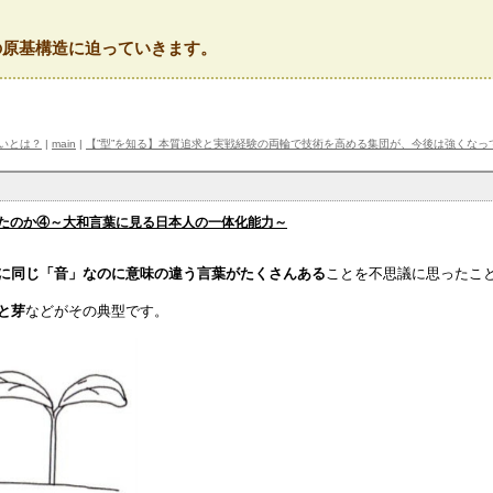
の原基構造に迫っていきます。
違いとは？
|
main
|
【”型”を知る】本質追求と実戦経験の両輪で技術を高める集団が、今後は強くなっ
たのか④～大和言葉に見る日本人の一体化能力～
に同じ「音」なのに意味の違う言葉がたくさんある
ことを不思議に思ったこ
と芽
などがその典型です。