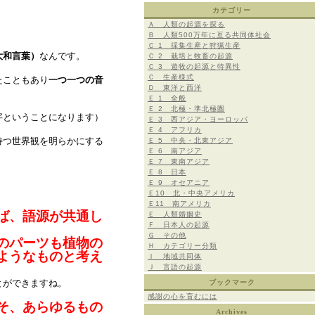
カテゴリー
Ａ 人類の起源を探る
Ｂ 人類500万年に亙る共同体社会
Ｃ 1 採集生産と狩猟生産
大和言葉）
なんです。
Ｃ 2 栽培と牧畜の起源
Ｃ 3 遊牧の起源と特異性
Ｃ 生産様式
たこともあり
一つ一つの音
Ｄ 東洋と西洋
Ｅ 1 全般
Ｅ 2 北極・準北極圏
字ということになります）
Ｅ 3 西アジア・ヨーロッパ
Ｅ 4 アフリカ
持つ世界観を明らかにする
Ｅ 5 中央・北東アジア
Ｅ 6 南アジア
Ｅ 7 東南アジア
Ｅ 8 日本
Ｅ 9 オセアニア
Ｅ10 北・中央アメリカ
Ｅ11 南アメリカ
ば、語源が共通し
Ｅ 人類婚姻史
Ｆ 日本人の起源
Ｇ その他
のパーツも植物の
Ｈ カテゴリー分類
ようなものと考え
Ｉ 地域共同体
Ｊ 言語の起源
とができますね。
ブックマーク
感謝の心を育むには
そ、あらゆるもの
Archives