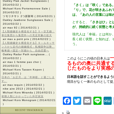
Oakley Flak Jacket Sunglasses
(
「さく」は「咲く」である
2014/02/22 )
Michael Kors Portemonnee Sale
(
「り」で、花が咲きあふれ
2014/02/22 )
は、「あの人の言葉には味
ツモリチサト 2つ折財布
( 2014/02/21 )
Oakley Jawbone Sunglasses Sale
(
とすると、
「さきはひ」と
2014/02/22 )
が、持続的に続く状態と考
air max 92
( 2014/02/21 )
【人類婚姻史を構造化する】５～交叉婚：
現代人は「幸福」とは何か
単位集団から集団外への充足対象の拡大
長く続く状態」と知れば、
air max a petit prix
( 2014/02/22 )
【人類婚姻史を構造化する】９～ルネッサ
う。
ンスから近代の婚姻様式：私権闘争以降、
略奪婚⇒固定一対婚から、自由恋愛へ
Oakley Radar Path sunglasse...
(
このようにこの頃の日本人は
2014/02/22 )
air max 1 femme pas cher
(
るものの奥に共通す
2014/02/21 )
じたものをより実感
Michael Kors Tassen Kopen
(
2014/02/21 )
日本語を話すことができるよう
日本の「お正月」は「年神様」と過ごしま
す。
境目がなく一体のものとして捉
air max requin
( 2014/02/22 )
nike aire 2013
( 2014/02/21 )
Michael Kors Miranda
( 2014/02/21 )
初期人類にかかっていた外圧状況
Facebook
Twitter
Email
Lin
Michael Kors Monogram
( 2014/02/21
)
RECENT TRACKBACK
>