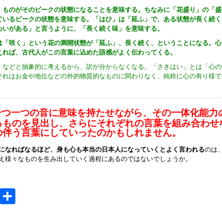
。ものがそのピークの状態になることを意味する。ちなみに「花盛り」の「盛
ているピークの状態を意味する。「はひ」は「延ふ」で、ある状態が長く続く
わいがある」と言うように、「長く続く味」を意味する。
は「咲く」という花の満開状態が「延ふ」、長く続く、ということになる。心
えれば、古代人がこの言葉に込めた語感がよく伝わってくる。
、などと抽象的に考えるから、訳が分からなくなる。「さきはい」とは「心の
それはお金や地位などの外的物質的なものに関わりなく、純粋に心の有り様で
一つ一つの音に意味を持たせながら、その一体化能力
るものを見出し、さらにそれぞれの言葉を組み合わせ
の伴う言葉にしていったのかもしれません。
になればなるほど、身も心も本当の日本人になっていくとよく言われる
のは
え様々なものを生み出していく過程にあるのではないでしょうか。
e
MeWe
共
有