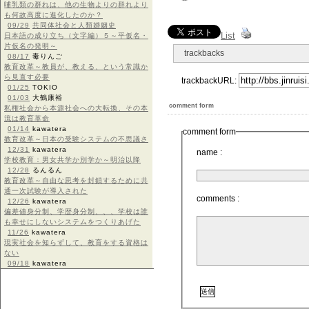
哺乳類の群れは、他の生物よりの群れより
も何故高度に進化したのか？
09/29
共同体社会と人類婚姻史
List
日本語の成り立ち（文字編）５～平仮名・
片仮名の発明～
trackbacks
08/17
毒りんご
教育改革～教員が、教える、という常識か
ら見直す必要
trackbackURL:
01/25
TOKIO
01/03
大鶴康裕
comment form
私権社会から本源社会への大転換、その本
流は教育革命
01/14
kawatera
comment form
教育改革～日本の受験システムの不思議さ
12/31
kawatera
name :
学校教育：男女共学か別学か～明治以降
12/28
るんるん
教育改革～自由な思考を封鎖するために共
通一次試験が導入された
comments :
12/26
kawatera
偏差値身分制、学歴身分制、、、学校は誰
も幸せにしないシステムをつくりあげた
11/26
kawatera
現実社会を知らずして、教育をする資格は
ない
09/18
kawatera