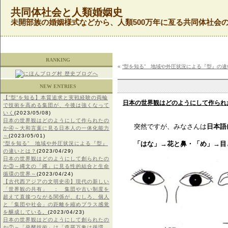
共同体社会と人類婚姻史
未開部族の婚姻様式などから、人類500万年に亙る共同体社会
RANKING
«
“型を知る” 地域や外圧状況による『型』の
NEW ENTRIES
【”型”を知る】本質追求と実戦経験の両輪
日本の世界観はどのようにして作られ
で技術を高める集団が、今後は強くなって
いく
(2023/05/08)
日本の世界観はどのようにして作られたの
突然ですが、みなさんは
日本語
か④～大和言葉に見る日本人の一体化能力
～
(2023/05/01)
「はな」→花と鼻・「め」→目
“型を知る” 地域や外圧状況による『型』
の違いとは？
(2023/04/29)
日本の世界観はどのようにして創られたの
か③～縄文の「縄」に見る性的結合と生命
循環の世界～
(2023/04/24)
【古代西アジアの文明史④】現代の新しい
「世界観の共有」 ： 集団や古い制度を
超えて直接つながる関係が、むしろ、個人
と「集団や社会」の距離を縮めプラス感覚
を醸成している。
(2023/04/23)
日本の世界観はどのようにして創られたの
か②～「発酵技術」は「森羅万象は循環