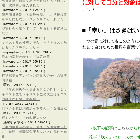
教育改革～自由な思考を封鎖するために共
に対して自分と対象
通一次試験が導入された
チラ
。）
kawatera
( 2017/12/26 )
偏差値身分制、学歴身分制、、、学校は誰
も幸せにしないシステムをつくりあげた
kawatera
( 2017/11/26 )
現実社会を知らずして、教育をする資格は
■「幸い」はさきはい
ない
kawatera
( 2017/09/18 )
一つの音に対してもこのように
キリスト教の性否定観念 ～『キリスト教
わせて自分たちの世界を言葉で
とセックス戦争』より～
miyagikenjin
( 2017/05/30 )
日本の学術が考える「教育改革」
kawatera
( 2017/05/30 )
kawatera
( 2017/05/24 )
kawatera
( 2017/05/24 )
狩猟採集民アンダマン諸島人の子供の家族
間移籍
匿名
( 2016/12/19 )
【世界の宗教から見える男女の性】－２．
キリスト教①～キリスト教の成立はイエス
の誕生から全てが欺瞞～
haru
( 2016/11/18 )
日本の学校は刑務所か軍隊のような場所だ
匿名
( 2016/11/11 )
縄文と弥生～その影響について～
法螺吹き撃退
( 2014/08/08 )
【共同体社会の原点（集団）を追求する】
（以下の記事は
こちら
から
３～魚類：種間闘争圧力をバネに群れが進
化
花が「咲く」のと、人の「