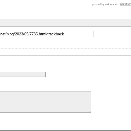
posted by nakase at :
2023年0