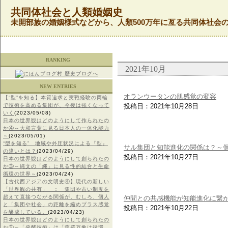
共同体社会と人類婚姻史
未開部族の婚姻様式などから、人類500万年に亙る共同体社会
RANKING
2021年10月
NEW ENTRIES
オランウータンの肌感覚の変容
【”型”を知る】本質追求と実戦経験の両輪
で技術を高める集団が、今後は強くなって
投稿日：2021年10月28日
いく
(2023/05/08)
日本の世界観はどのようにして作られたの
か④～大和言葉に見る日本人の一体化能力
～
(2023/05/01)
“型を知る” 地域や外圧状況による『型』
サル集団と知能進化の関係は？～
の違いとは？
(2023/04/29)
投稿日：2021年10月27日
日本の世界観はどのようにして創られたの
か③～縄文の「縄」に見る性的結合と生命
循環の世界～
(2023/04/24)
【古代西アジアの文明史④】現代の新しい
「世界観の共有」 ： 集団や古い制度を
超えて直接つながる関係が、むしろ、個人
仲間との共感機能が知能進化に繋
と「集団や社会」の距離を縮めプラス感覚
投稿日：2021年10月22日
を醸成している。
(2023/04/23)
日本の世界観はどのようにして創られたの
か②～「発酵技術」は「森羅万象は循環