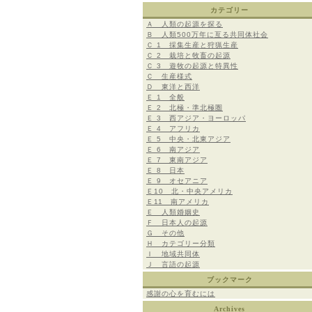
カテゴリー
Ａ 人類の起源を探る
Ｂ 人類500万年に亙る共同体社会
Ｃ 1 採集生産と狩猟生産
Ｃ 2 栽培と牧畜の起源
Ｃ 3 遊牧の起源と特異性
Ｃ 生産様式
Ｄ 東洋と西洋
Ｅ 1 全般
Ｅ 2 北極・準北極圏
Ｅ 3 西アジア・ヨーロッパ
Ｅ 4 アフリカ
Ｅ 5 中央・北東アジア
Ｅ 6 南アジア
Ｅ 7 東南アジア
Ｅ 8 日本
Ｅ 9 オセアニア
Ｅ10 北・中央アメリカ
Ｅ11 南アメリカ
Ｅ 人類婚姻史
Ｆ 日本人の起源
Ｇ その他
Ｈ カテゴリー分類
Ｉ 地域共同体
Ｊ 言語の起源
ブックマーク
感謝の心を育むには
Archives