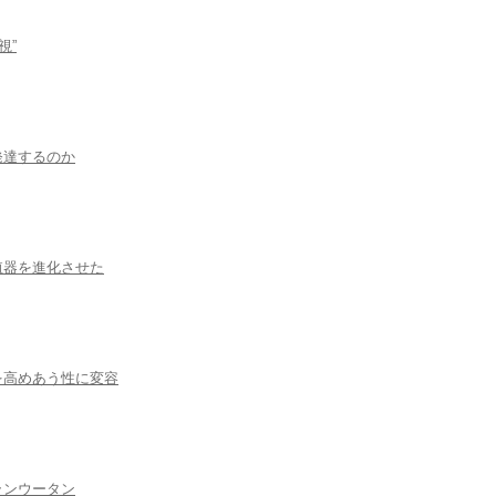
視”
発達するのか
殖器を進化させた
を高めあう性に変容
ランウータン