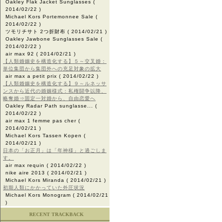
Oakley Flak Jacket Sunglasses
(
2014/02/22 )
Michael Kors Portemonnee Sale
(
2014/02/22 )
ツモリチサト 2つ折財布
( 2014/02/21 )
Oakley Jawbone Sunglasses Sale
(
2014/02/22 )
air max 92
( 2014/02/21 )
【人類婚姻史を構造化する】５～交叉婚：
単位集団から集団外への充足対象の拡大
air max a petit prix
( 2014/02/22 )
【人類婚姻史を構造化する】９～ルネッサ
ンスから近代の婚姻様式：私権闘争以降、
略奪婚⇒固定一対婚から、自由恋愛へ
Oakley Radar Path sunglasse...
(
2014/02/22 )
air max 1 femme pas cher
(
2014/02/21 )
Michael Kors Tassen Kopen
(
2014/02/21 )
日本の「お正月」は「年神様」と過ごしま
す。
air max requin
( 2014/02/22 )
nike aire 2013
( 2014/02/21 )
Michael Kors Miranda
( 2014/02/21 )
初期人類にかかっていた外圧状況
Michael Kors Monogram
( 2014/02/21
)
RECENT TRACKBACK