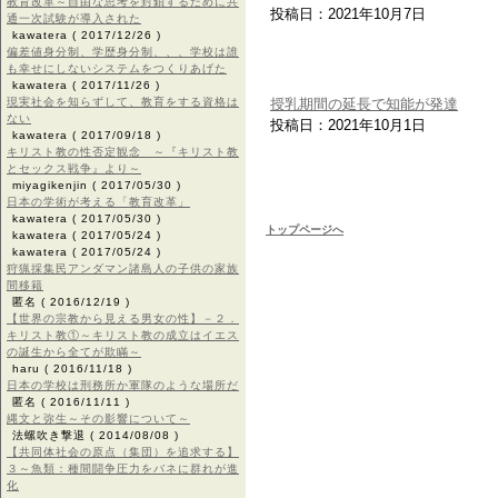
教育改革～自由な思考を封鎖するために共
投稿日：2021年10月7日
通一次試験が導入された
kawatera
( 2017/12/26 )
偏差値身分制、学歴身分制、、、学校は誰
も幸せにしないシステムをつくりあげた
kawatera
( 2017/11/26 )
現実社会を知らずして、教育をする資格は
授乳期間の延長で知能が発達
ない
投稿日：2021年10月1日
kawatera
( 2017/09/18 )
キリスト教の性否定観念 ～『キリスト教
とセックス戦争』より～
miyagikenjin
( 2017/05/30 )
日本の学術が考える「教育改革」
kawatera
( 2017/05/30 )
トップページへ
kawatera
( 2017/05/24 )
kawatera
( 2017/05/24 )
狩猟採集民アンダマン諸島人の子供の家族
間移籍
匿名
( 2016/12/19 )
【世界の宗教から見える男女の性】－２．
キリスト教①～キリスト教の成立はイエス
の誕生から全てが欺瞞～
haru
( 2016/11/18 )
日本の学校は刑務所か軍隊のような場所だ
匿名
( 2016/11/11 )
縄文と弥生～その影響について～
法螺吹き撃退
( 2014/08/08 )
【共同体社会の原点（集団）を追求する】
３～魚類：種間闘争圧力をバネに群れが進
化