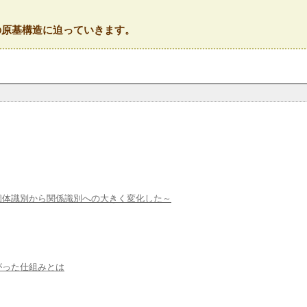
の原基構造に迫っていきます。
個体識別から関係識別への大きく変化した～
がった仕組みとは