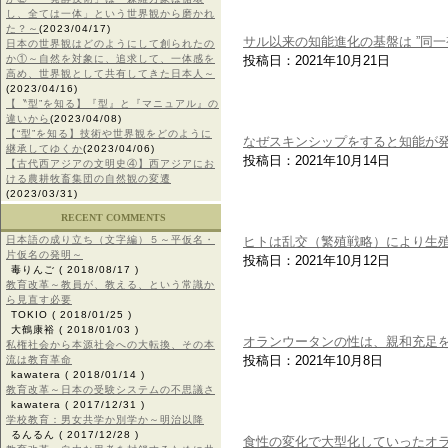
し、全ては一体」という世界観から磨かれ
た？～
(2023/04/17)
サル以来の知能進化の基盤は ”同一
日本の世界観はどのようにして創られたの
か①～自然を対象に、追求して、一体感を
投稿日：2021年10月21日
高め、世界観として共有してきた日本人～
(2023/04/16)
【〝型”を知る】『型』と『マニュアル』の
違いから
(2023/04/08)
【“型”を知る】技術や世界観をどのように
なぜスキンシップをすると知能が
継承してゆくか
(2023/04/06)
投稿日：2021年10月14日
【古代西アジアの文明史④】西アジアにお
ける農耕牧畜集団の自然観の変遷
(2023/03/31)
RECENT COMMENTS
日本語の成り立ち（文字編）５～平仮名・
ヒトは乱交（繁殖戦略）により生
片仮名の発明～
投稿日：2021年10月12日
毒りんご
( 2018/08/17 )
教育改革～教員が、教える、という常識か
ら見直す必要
TOKIO
( 2018/01/25 )
大鶴康裕
( 2018/01/03 )
オランウータンの性は、親和充足
私権社会から本源社会への大転換、その本
投稿日：2021年10月8日
流は教育革命
kawatera
( 2018/01/14 )
教育改革～日本の受験システムの不思議さ
kawatera
( 2017/12/31 )
学校教育：男女共学か別学か～明治以降
るんるん
( 2017/12/28 )
食性の変化で大型化していったオ