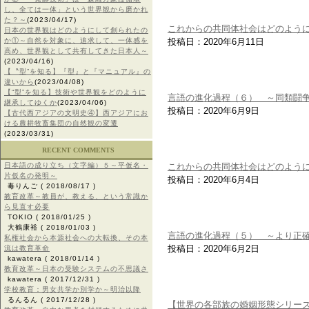
し、全ては一体」という世界観から磨かれ
た？～
(2023/04/17)
これからの共同体社会はどのように
日本の世界観はどのようにして創られたの
か①～自然を対象に、追求して、一体感を
投稿日：2020年6月11日
高め、世界観として共有してきた日本人～
(2023/04/16)
【〝型”を知る】『型』と『マニュアル』の
違いから
(2023/04/08)
【“型”を知る】技術や世界観をどのように
言語の進化過程（６） ～同類闘
継承してゆくか
(2023/04/06)
投稿日：2020年6月9日
【古代西アジアの文明史④】西アジアにお
ける農耕牧畜集団の自然観の変遷
(2023/03/31)
RECENT COMMENTS
日本語の成り立ち（文字編）５～平仮名・
これからの共同体社会はどのよう
片仮名の発明～
投稿日：2020年6月4日
毒りんご
( 2018/08/17 )
教育改革～教員が、教える、という常識か
ら見直す必要
TOKIO
( 2018/01/25 )
大鶴康裕
( 2018/01/03 )
言語の進化過程（５） ～より正
私権社会から本源社会への大転換、その本
投稿日：2020年6月2日
流は教育革命
kawatera
( 2018/01/14 )
教育改革～日本の受験システムの不思議さ
kawatera
( 2017/12/31 )
学校教育：男女共学か別学か～明治以降
るんるん
( 2017/12/28 )
【世界の各部族の婚姻形態シリー