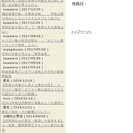
教育改革～自由な思考を封鎖するために共
投稿日：
通一次試験が導入された
kawatera
( 2017/12/26 )
偏差値身分制、学歴身分制、、、学校は誰
も幸せにしないシステムをつくりあげた
kawatera
( 2017/11/26 )
現実社会を知らずして、教育をする資格は
ない
トップページへ
kawatera
( 2017/09/18 )
キリスト教の性否定観念 ～『キリスト教
とセックス戦争』より～
miyagikenjin
( 2017/05/30 )
日本の学術が考える「教育改革」
kawatera
( 2017/05/30 )
kawatera
( 2017/05/24 )
kawatera
( 2017/05/24 )
狩猟採集民アンダマン諸島人の子供の家族
間移籍
匿名
( 2016/12/19 )
【世界の宗教から見える男女の性】－２．
キリスト教①～キリスト教の成立はイエス
の誕生から全てが欺瞞～
haru
( 2016/11/18 )
日本の学校は刑務所か軍隊のような場所だ
匿名
( 2016/11/11 )
縄文と弥生～その影響について～
法螺吹き撃退
( 2014/08/08 )
【共同体社会の原点（集団）を追求する】
３～魚類：種間闘争圧力をバネに群れが進
化