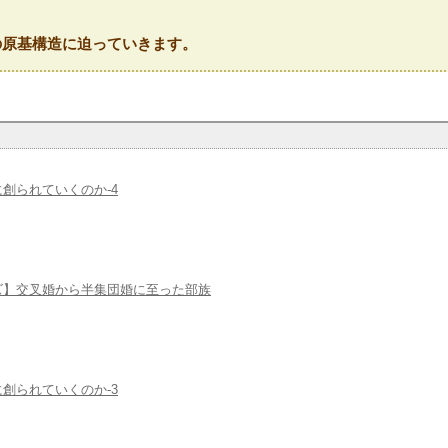
の原基構造に迫っていきます。
創られていくのか-4
ズ】交叉婚から半集団婚に至った部族
創られていくのか-3