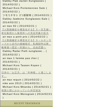
Oakley Flak Jacket Sunglasses
(
2014/02/22 )
Michael Kors Portemonnee Sale
(
2014/02/22 )
ツモリチサト 2つ折財布
( 2014/02/21 )
Oakley Jawbone Sunglasses Sale
(
2014/02/22 )
air max 92
( 2014/02/21 )
【人類婚姻史を構造化する】５～交叉婚：
単位集団から集団外への充足対象の拡大
air max a petit prix
( 2014/02/22 )
【人類婚姻史を構造化する】９～ルネッサ
ンスから近代の婚姻様式：私権闘争以降、
略奪婚⇒固定一対婚から、自由恋愛へ
Oakley Radar Path sunglasse...
(
2014/02/22 )
air max 1 femme pas cher
(
2014/02/21 )
Michael Kors Tassen Kopen
(
2014/02/21 )
日本の「お正月」は「年神様」と過ごしま
す。
air max requin
( 2014/02/22 )
nike aire 2013
( 2014/02/21 )
Michael Kors Miranda
( 2014/02/21 )
初期人類にかかっていた外圧状況
Michael Kors Monogram
( 2014/02/21
)
RECENT TRACKBACK