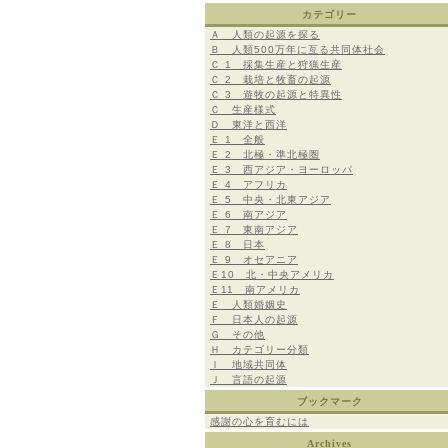
カテゴリー
Ａ 人類の起源を探る
Ｂ 人類500万年に亙る共同体社会
Ｃ 1 採集生産と狩猟生産
Ｃ 2 栽培と牧畜の起源
Ｃ 3 遊牧の起源と特異性
Ｃ 生産様式
Ｄ 東洋と西洋
Ｅ 1 全般
Ｅ 2 北極・準北極圏
Ｅ 3 西アジア・ヨーロッパ
Ｅ 4 アフリカ
Ｅ 5 中央・北東アジア
Ｅ 6 南アジア
Ｅ 7 東南アジア
Ｅ 8 日本
Ｅ 9 オセアニア
Ｅ10 北・中央アメリカ
Ｅ11 南アメリカ
Ｅ 人類婚姻史
Ｆ 日本人の起源
Ｇ その他
Ｈ カテゴリー分類
Ｉ 地域共同体
Ｊ 言語の起源
ブックマーク
感謝の心を育むには
Archives