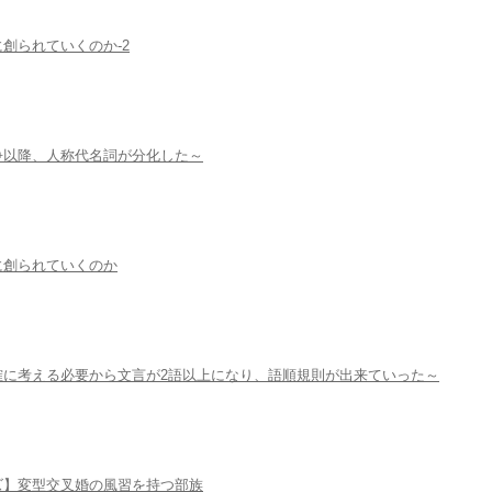
創られていくのか-2
争以降、人称代名詞が分化した～
に創られていくのか
確に考える必要から文言が2語以上になり、語順規則が出来ていった～
ズ】変型交叉婚の風習を持つ部族