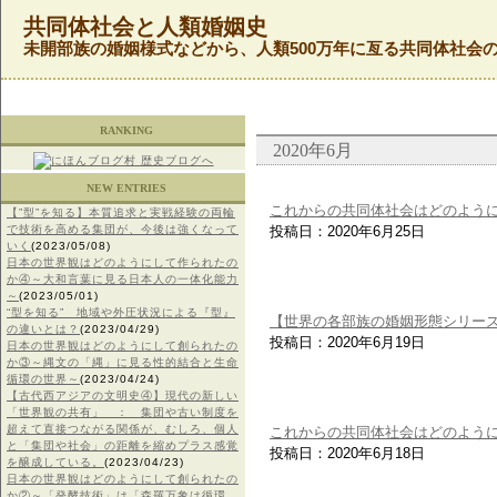
共同体社会と人類婚姻史
未開部族の婚姻様式などから、人類500万年に亙る共同体社会
RANKING
2020年6月
NEW ENTRIES
これからの共同体社会はどのように
【”型”を知る】本質追求と実戦経験の両輪
で技術を高める集団が、今後は強くなって
投稿日：2020年6月25日
いく
(2023/05/08)
日本の世界観はどのようにして作られたの
か④～大和言葉に見る日本人の一体化能力
～
(2023/05/01)
“型を知る” 地域や外圧状況による『型』
【世界の各部族の婚姻形態シリー
の違いとは？
(2023/04/29)
投稿日：2020年6月19日
日本の世界観はどのようにして創られたの
か③～縄文の「縄」に見る性的結合と生命
循環の世界～
(2023/04/24)
【古代西アジアの文明史④】現代の新しい
「世界観の共有」 ： 集団や古い制度を
超えて直接つながる関係が、むしろ、個人
これからの共同体社会はどのように
と「集団や社会」の距離を縮めプラス感覚
投稿日：2020年6月18日
を醸成している。
(2023/04/23)
日本の世界観はどのようにして創られたの
か②～「発酵技術」は「森羅万象は循環