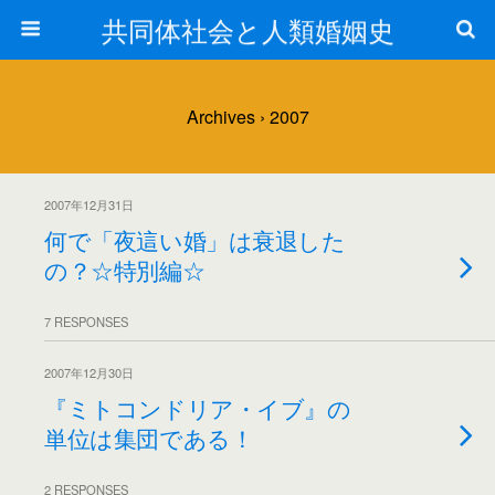
共同体社会と人類婚姻史
Archives › 2007
2007年12月31日
何で「夜這い婚」は衰退した
の？☆特別編☆
7 RESPONSES
2007年12月30日
『ミトコンドリア・イブ』の
単位は集団である！
2 RESPONSES