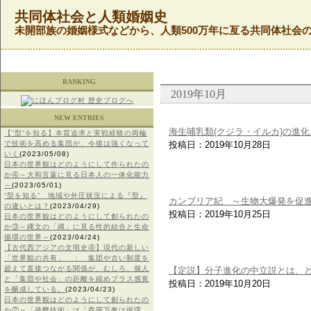
共同体社会と人類婚姻史
未開部族の婚姻様式などから、人類500万年に亙る共同体社会
RANKING
2019年10月
NEW ENTRIES
海生哺乳類(クジラ・イルカ)の進化
【”型”を知る】本質追求と実戦経験の両輪
で技術を高める集団が、今後は強くなって
投稿日：2019年10月28日
いく
(2023/05/08)
日本の世界観はどのようにして作られたの
か④～大和言葉に見る日本人の一体化能力
～
(2023/05/01)
“型を知る” 地域や外圧状況による『型』
カンブリア紀 ～生物大爆発を促
の違いとは？
(2023/04/29)
投稿日：2019年10月25日
日本の世界観はどのようにして創られたの
か③～縄文の「縄」に見る性的結合と生命
循環の世界～
(2023/04/24)
【古代西アジアの文明史④】現代の新しい
「世界観の共有」 ： 集団や古い制度を
超えて直接つながる関係が、むしろ、個人
【定説】分子進化の中立説とは、
と「集団や社会」の距離を縮めプラス感覚
投稿日：2019年10月20日
を醸成している。
(2023/04/23)
日本の世界観はどのようにして創られたの
か②～「発酵技術」は「森羅万象は循環