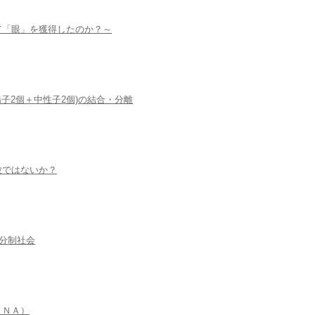
て「眼」を獲得したのか？～
子2個＋中性子2個)の結合・分離
験ではないか？
双分制社会
ＤＮＡ）