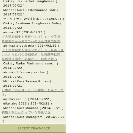
Oakley Flak Jacket Sunglasses
(
2014/02/22 )
Michael Kors Portemonnee Sale
(
2014/02/22 )
ツモリチサト 2つ折財布
( 2014/02/21 )
Oakley Jawbone Sunglasses Sale
(
2014/02/22 )
air max 92
( 2014/02/21 )
【人類婚姻史を構造化する】５～交叉婚：
単位集団から集団外への充足対象の拡大
air max a petit prix
( 2014/02/22 )
【人類婚姻史を構造化する】９～ルネッサ
ンスから近代の婚姻様式：私権闘争以降、
略奪婚⇒固定一対婚から、自由恋愛へ
Oakley Radar Path sunglasse...
(
2014/02/22 )
air max 1 femme pas cher
(
2014/02/21 )
Michael Kors Tassen Kopen
(
2014/02/21 )
日本の「お正月」は「年神様」と過ごしま
す。
air max requin
( 2014/02/22 )
nike aire 2013
( 2014/02/21 )
Michael Kors Miranda
( 2014/02/21 )
初期人類にかかっていた外圧状況
Michael Kors Monogram
( 2014/02/21
)
RECENT TRACKBACK