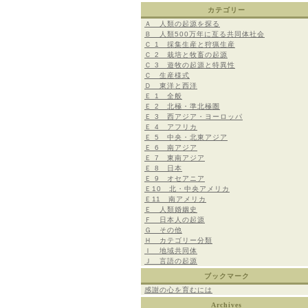
カテゴリー
Ａ 人類の起源を探る
Ｂ 人類500万年に亙る共同体社会
Ｃ 1 採集生産と狩猟生産
Ｃ 2 栽培と牧畜の起源
Ｃ 3 遊牧の起源と特異性
Ｃ 生産様式
Ｄ 東洋と西洋
Ｅ 1 全般
Ｅ 2 北極・準北極圏
Ｅ 3 西アジア・ヨーロッパ
Ｅ 4 アフリカ
Ｅ 5 中央・北東アジア
Ｅ 6 南アジア
Ｅ 7 東南アジア
Ｅ 8 日本
Ｅ 9 オセアニア
Ｅ10 北・中央アメリカ
Ｅ11 南アメリカ
Ｅ 人類婚姻史
Ｆ 日本人の起源
Ｇ その他
Ｈ カテゴリー分類
Ｉ 地域共同体
Ｊ 言語の起源
ブックマーク
感謝の心を育むには
Archives