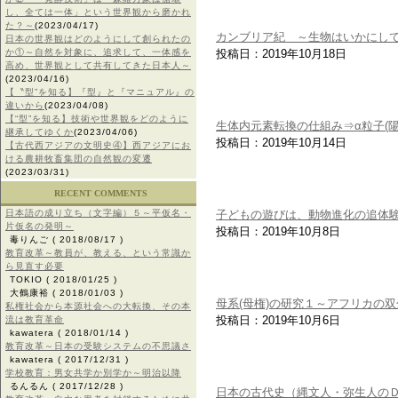
し、全ては一体」という世界観から磨かれ
た？～
(2023/04/17)
カンブリア紀 ～生物はいかにし
日本の世界観はどのようにして創られたの
か①～自然を対象に、追求して、一体感を
投稿日：2019年10月18日
高め、世界観として共有してきた日本人～
(2023/04/16)
【〝型”を知る】『型』と『マニュアル』の
違いから
(2023/04/08)
【“型”を知る】技術や世界観をどのように
生体内元素転換の仕組み⇒α粒子(陽
継承してゆくか
(2023/04/06)
投稿日：2019年10月14日
【古代西アジアの文明史④】西アジアにお
ける農耕牧畜集団の自然観の変遷
(2023/03/31)
RECENT COMMENTS
日本語の成り立ち（文字編）５～平仮名・
子どもの遊びは、動物進化の追体
片仮名の発明～
投稿日：2019年10月8日
毒りんご
( 2018/08/17 )
教育改革～教員が、教える、という常識か
ら見直す必要
TOKIO
( 2018/01/25 )
大鶴康裕
( 2018/01/03 )
母系(母権)の研究１～アフリカの
私権社会から本源社会への大転換、その本
投稿日：2019年10月6日
流は教育革命
kawatera
( 2018/01/14 )
教育改革～日本の受験システムの不思議さ
kawatera
( 2017/12/31 )
学校教育：男女共学か別学か～明治以降
るんるん
( 2017/12/28 )
日本の古代史（縄文人・弥生人の