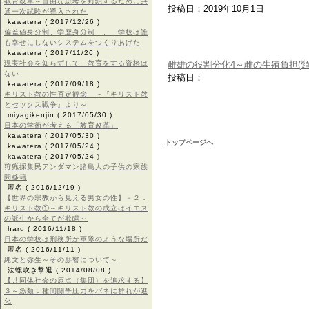
教育改革～自由な思考を封鎖するために共
投稿日：2019年10月1日
通一次試験が導入された
kawatera
( 2017/12/26 )
偏差値身分制、学歴身分制、、、学校は誰
も幸せにしないシステムをつくりあげた
kawatera
( 2017/11/26 )
現実社会を知らずして、教育をする資格は
雌雄の役割分化4～雌の生殖負担(類
ない
投稿日：
kawatera
( 2017/09/18 )
キリスト教の性否定観念 ～『キリスト教
とセックス戦争』より～
miyagikenjin
( 2017/05/30 )
日本の学術が考える「教育改革」
kawatera
( 2017/05/30 )
トップページへ
kawatera
( 2017/05/24 )
kawatera
( 2017/05/24 )
狩猟採集民アンダマン諸島人の子供の家族
間移籍
匿名
( 2016/12/19 )
【世界の宗教から見える男女の性】－２．
キリスト教①～キリスト教の成立はイエス
の誕生から全てが欺瞞～
haru
( 2016/11/18 )
日本の学校は刑務所か軍隊のような場所だ
匿名
( 2016/11/11 )
縄文と弥生～その影響について～
法螺吹き撃退
( 2014/08/08 )
【共同体社会の原点（集団）を追求する】
３～魚類：種間闘争圧力をバネに群れが進
化