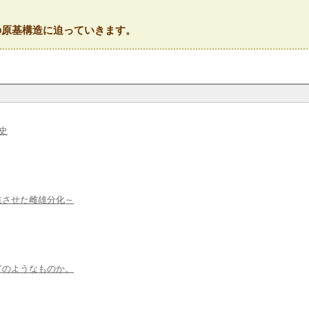
の原基構造に迫っていきます。
史
進させた雌雄分化～
どのようなものか。