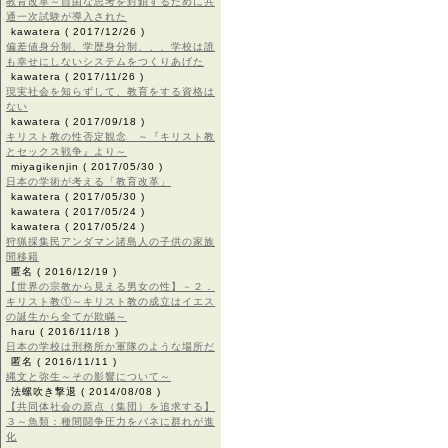
教育改革～自由な思考を封鎖するために共
通一次試験が導入された
kawatera
( 2017/12/26 )
偏差値身分制、学歴身分制、、、学校は誰
も幸せにしないシステムをつくりあげた
kawatera
( 2017/11/26 )
現実社会を知らずして、教育をする資格は
ない
kawatera
( 2017/09/18 )
キリスト教の性否定観念 ～『キリスト教
とセックス戦争』より～
miyagikenjin
( 2017/05/30 )
日本の学術が考える「教育改革」
kawatera
( 2017/05/30 )
kawatera
( 2017/05/24 )
kawatera
( 2017/05/24 )
狩猟採集民アンダマン諸島人の子供の家族
間移籍
匿名
( 2016/12/19 )
【世界の宗教から見える男女の性】－２．
キリスト教①～キリスト教の成立はイエス
の誕生から全てが欺瞞～
haru
( 2016/11/18 )
日本の学校は刑務所か軍隊のような場所だ
匿名
( 2016/11/11 )
縄文と弥生～その影響について～
法螺吹き撃退
( 2014/08/08 )
【共同体社会の原点（集団）を追求する】
３～魚類：種間闘争圧力をバネに群れが進
化