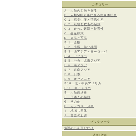
カテゴリー
Ａ 人類の起源を探る
Ｂ 人類500万年に亙る共同体社会
Ｃ 1 採集生産と狩猟生産
Ｃ 2 栽培と牧畜の起源
Ｃ 3 遊牧の起源と特異性
Ｃ 生産様式
Ｄ 東洋と西洋
Ｅ 1 全般
Ｅ 2 北極・準北極圏
Ｅ 3 西アジア・ヨーロッパ
Ｅ 4 アフリカ
Ｅ 5 中央・北東アジア
Ｅ 6 南アジア
Ｅ 7 東南アジア
Ｅ 8 日本
Ｅ 9 オセアニア
Ｅ10 北・中央アメリカ
Ｅ11 南アメリカ
Ｅ 人類婚姻史
Ｆ 日本人の起源
Ｇ その他
Ｈ カテゴリー分類
Ｉ 地域共同体
Ｊ 言語の起源
ブックマーク
感謝の心を育むには
Archives