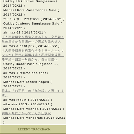
Oakley Flak Jacket Sunglasses
(
2014/02/22 )
Michael Kors Portemonnee Sale
(
2014/02/22 )
ツモリチサト 2つ折財布
( 2014/02/21 )
Oakley Jawbone Sunglasses Sale
(
2014/02/22 )
air max 92
( 2014/02/21 )
【人類婚姻史を構造化する】５～交叉婚：
単位集団から集団外への充足対象の拡大
air max a petit prix
( 2014/02/22 )
【人類婚姻史を構造化する】９～ルネッサ
ンスから近代の婚姻様式：私権闘争以降、
略奪婚⇒固定一対婚から、自由恋愛へ
Oakley Radar Path sunglasse...
(
2014/02/22 )
air max 1 femme pas cher
(
2014/02/21 )
Michael Kors Tassen Kopen
(
2014/02/21 )
日本の「お正月」は「年神様」と過ごしま
す。
air max requin
( 2014/02/22 )
nike aire 2013
( 2014/02/21 )
Michael Kors Miranda
( 2014/02/21 )
初期人類にかかっていた外圧状況
Michael Kors Monogram
( 2014/02/21
)
RECENT TRACKBACK