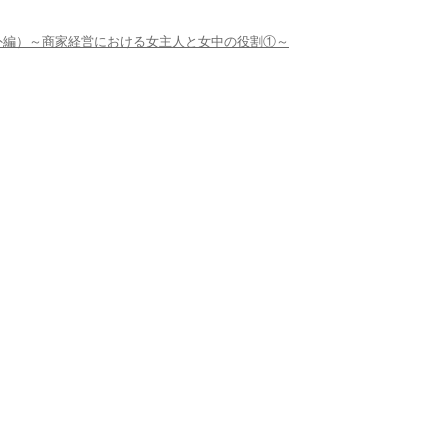
外編）～商家経営における女主人と女中の役割①～