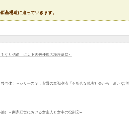
の原基構造に迫っていきます。
「をなり信仰」による古来沖縄の秩序基盤～
な共同体！～シリーズ３：背景の意識潮流「不整合な現実社会から、新たな地
外編）～商家経営における女主人と女中の役割②～