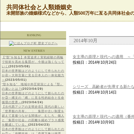
共同体社会と人類婚姻史
未開部族の婚姻様式などから、人類500万年に亙る共同体社会
RANKING
2014年10月
NEW ENTRIES
女主導の原理と現代への適用 ～
【”型”を知る】本質追求と実戦経験の両輪
で技術を高める集団が、今後は強くなって
投稿日：2014年10月24日
いく
(2023/05/08)
日本の世界観はどのようにして作られたの
か④～大和言葉に見る日本人の一体化能力
～
(2023/05/01)
“型を知る” 地域や外圧状況による『型』
シリーズ 高齢者が先導する新た
の違いとは？
(2023/04/29)
投稿日：2014年10月14日
日本の世界観はどのようにして創られたの
か③～縄文の「縄」に見る性的結合と生命
循環の世界～
(2023/04/24)
【古代西アジアの文明史④】現代の新しい
「世界観の共有」 ： 集団や古い制度を
超えて直接つながる関係が、むしろ、個人
女主導の原理と現代への適用（番
と「集団や社会」の距離を縮めプラス感覚
投稿日：2014年10月9日
を醸成している。
(2023/04/23)
日本の世界観はどのようにして創られたの
か②～「発酵技術」は「森羅万象は循環