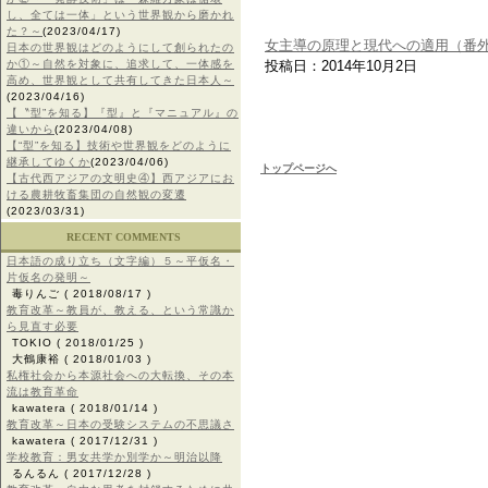
し、全ては一体」という世界観から磨かれ
た？～
(2023/04/17)
女主導の原理と現代への適用（番
日本の世界観はどのようにして創られたの
か①～自然を対象に、追求して、一体感を
投稿日：2014年10月2日
高め、世界観として共有してきた日本人～
(2023/04/16)
【〝型”を知る】『型』と『マニュアル』の
違いから
(2023/04/08)
【“型”を知る】技術や世界観をどのように
継承してゆくか
(2023/04/06)
トップページへ
【古代西アジアの文明史④】西アジアにお
ける農耕牧畜集団の自然観の変遷
(2023/03/31)
RECENT COMMENTS
日本語の成り立ち（文字編）５～平仮名・
片仮名の発明～
毒りんご
( 2018/08/17 )
教育改革～教員が、教える、という常識か
ら見直す必要
TOKIO
( 2018/01/25 )
大鶴康裕
( 2018/01/03 )
私権社会から本源社会への大転換、その本
流は教育革命
kawatera
( 2018/01/14 )
教育改革～日本の受験システムの不思議さ
kawatera
( 2017/12/31 )
学校教育：男女共学か別学か～明治以降
るんるん
( 2017/12/28 )