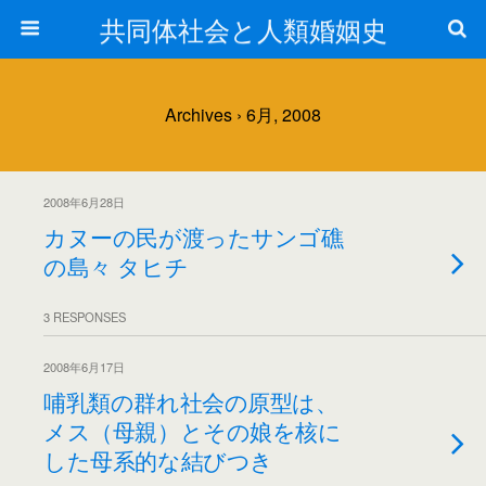
共同体社会と人類婚姻史
Archives › 6月, 2008
2008年6月28日
カヌーの民が渡ったサンゴ礁
の島々 タヒチ
3 RESPONSES
2008年6月17日
哺乳類の群れ社会の原型は、
メス（母親）とその娘を核に
した母系的な結びつき