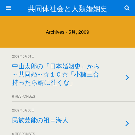
共同体社会と人類婚姻史
Archives › 5月, 2009
2009年5月31日
中山太郎の「日本婚姻史」から
～共同婚～☆１０☆「小糠三合
持ったら婿に往くな」
6 RESPONSES
2009年5月30日
民族芸能の祖＝海人
6 RESPONSES