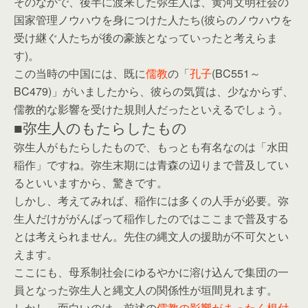
そのなかで、後半に渡来した弥生人は、黄河文明社会の
国家管理ノウハウを身につけた人たち(彼らのノウハウを
受け継ぐ人たちが後の豪族となっていったと考えらま
す)。
この当時の中国には、既に
儒教
の「
孔子
(BC551～
BC479)」がいましたから、彼らの気質は、少なからず、
儒教的な影響を受けた規則人だったといえるでしょう。
■弥生人のもたらしたもの
弥生人がもたらしたもので、もっとも有名なのは「水田
稲作」ですね。弥生末期には青森の辺りまで普及してい
るといいますから、驚きです。
しかし、考えてみれば、稲作には多くの人手が必要。弥
生人だけががんばって稲作したのではここまで普及する
とは考えられません。先住の縄文人の援助が不可欠とい
えます。
ここにも、母系制社会にゆるやかに溶け込んで集団の一
員となった弥生人と縄文人の関係性が垣間見れます。
しかし、面白いのは、前述の
儒教の影響がまったく根付