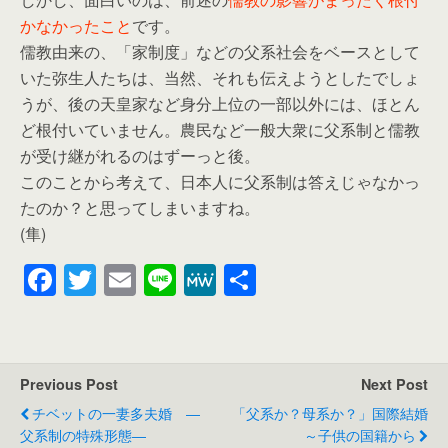
かなかったこと
です。
儒教由来の、「家制度」などの父系社会をベースとして
いた弥生人たちは、当然、それも伝えようとしたでしょ
うが、後の天皇家など身分上位の一部以外には、ほとん
ど根付いていません。農民など一般大衆に父系制と儒教
が受け継がれるのはずーっと後。
このことから考えて、日本人に父系制は答えじゃなかっ
たのか？と思ってしまいますね。
(隼)
F
T
E
Li
M
共
a
wi
m
n
e
有
c
tt
ail
e
W
e
er
e
Previous Post
Next Post
b
チベットの一妻多夫婚 ―
「父系か？母系か？」国際結婚
o
父系制の特殊形態―
～子供の国籍から