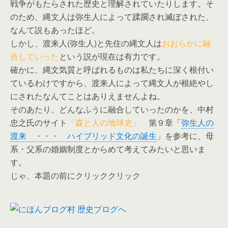
戦争がもたらされた歴史と理解されていたりします。そ
のため、縄文人は弥生人によって蹂躙され滅ぼされた、
なんて説もあったほど。
しかし、渡来人(弥生人)と先住の縄文人は
おおらかに融
合していった
という説が現在は有力です。
確かに、縄文気質と呼ばれるものは私たちに深く根付い
ているわけですから、渡来人によって縄文人が根絶やし
にされたなんてことはありえませんよね。
そのあたり、どんなふうに融合していったのかを、中村
忠之氏のサイト
「森と人の地球史」
第９章「
弥生人の
渡来 ・・・ ハイブリッド文化の誕生
」を参考に、母
系・父系の婚姻制度とからめて考えてみたいと思いま
す。
じゃ、本題の前にクリッククリック