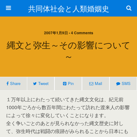
共同体社会と人類婚姻史
2007年1月9日 • 4 Comments
縄文と弥生～その影響について
～
Share
Tweet
Pin
Mail
SMS
１万年以上にわたって続いてきた縄文文化は、紀元前
1000年ごろから数百年間にわたって訪れた渡来人の影響
によって徐々に変化していくことになります。
全く争いごとのあとが見られなかった縄文歴史に対し
て、弥生時代は戦闘の痕跡がみられることから日本にも