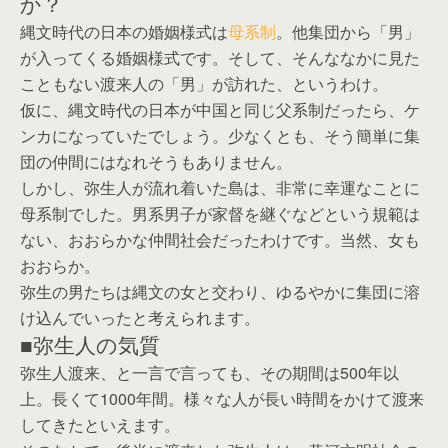
か？
縄文時代の日本の婚姻様式は
母系制
。他集団から「男」
が入ってくる婚姻様式です。そして、そんななかに見た
こともない渡来人の「男」が訪れた、というわけ。
仮に、縄文時代の日本が中国と同じ父系制だったら、ケ
ンカになっていたでしょう。少なくとも、そう簡単に集
団の仲間にはなれそうもありません。
しかし、弥生人が流れ着いた島は、非常に幸運なことに
母系制でした。男系男子が家督を継ぐなどという規範は
ない、おおらかな仲間社会だったわけです。当然、女も
おおらか。
弥生の男たちは縄文の女と交わり、ゆるやかに集団に溶
け込んでいったと考えられます。
■弥生人の気質
弥生人渡来、と一言で言っても、その期間は500年以
上。長くて1000年間。様々な人が長い時間をかけて渡来
してきたといえます。