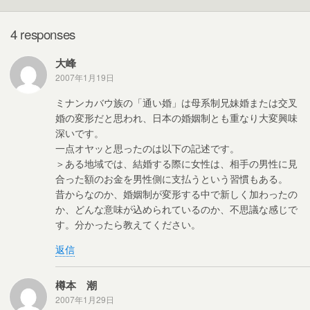
o
k
4 responses
大峰
2007年1月19日
ミナンカバウ族の「通い婚」は母系制兄妹婚または交叉
婚の変形だと思われ、日本の婚姻制とも重なり大変興味
深いです。
一点オヤッと思ったのは以下の記述です。
＞ある地域では、結婚する際に女性は、相手の男性に見
合った額のお金を男性側に支払うという習慣もある。
昔からなのか、婚姻制が変形する中で新しく加わったの
か、どんな意味が込められているのか、不思議な感じで
す。分かったら教えてください。
返信
樽本 潮
2007年1月29日