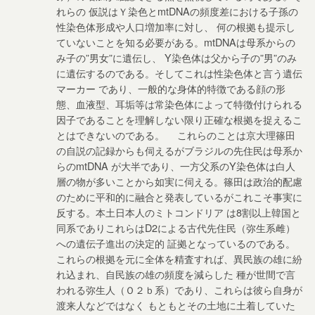
れらの 仮説はＹ染色とmtDNAの頻度差における子孫の
性染色体形成や人口増加率に対し、 何の根拠も提示し
ていないことを知る必要がある。mtDNAは母系からの
み子の”男女”に遺伝し、 Y染色体は父から子の”男”のみ
に遺伝するのである。そしてこれは性染色体と言う遺伝
マーカー であり、一般的な身体的特徴である顔の形
態、血液型、耳垢等は常染色体によって特徴付けられる
因子であることを理解しない限り正確な根拠を捉えるこ
とはできないのである。 これらのことは京大理篠田
の自説の記録からも伺えるがブラジルの先住民は母系か
らのmtDNA が大半であり、一方父系のY染色体は白人
層の物が多いことから如実に伺える。篠田は政治的配慮
のために平和的に融合と発表しているがこれこそ事実に
反する。本土日本人のミトコンドリア は8割以上韓国と
同系でありこれらはD2による古代先住民（弥生系雌）
への遺伝子進出の決定的 証拠となっているのである。
これらの根拠を元に全体を精査すれば、異民族の雄に紛
れ込まれ、自民族の雄の頻度を減らした 種が世間で言
われる弥生人（Ｏ２ｂ系）であり、これらは彼ら自身が
渡来人などではなく もともとその土地に土着していた