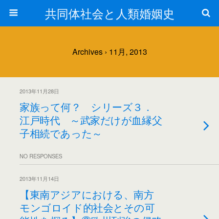
共同体社会と人類婚姻史
Archives › 11月, 2013
2013年11月28日
家族って何？ シリーズ３．
江戸時代 ～武家だけが血縁父
子相続であった～
NO RESPONSES
2013年11月14日
【東南アジアにおける、南方
モンゴロイド的社会とその可