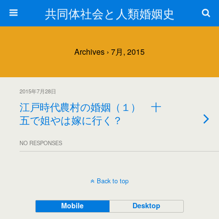
共同体社会と人類婚姻史
Archives › 7月, 2015
2015年7月28日
江戸時代農村の婚姻（１） 十
五で姐やは嫁に行く？
NO RESPONSES
Back to top
Mobile
Desktop