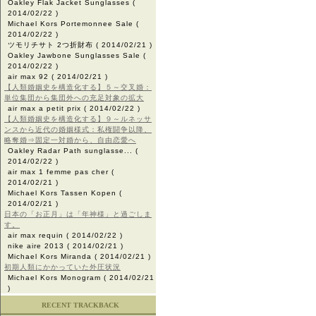
Oakley Flak Jacket Sunglasses
(
2014/02/22 )
Michael Kors Portemonnee Sale
(
2014/02/22 )
ツモリチサト 2つ折財布
( 2014/02/21 )
Oakley Jawbone Sunglasses Sale
(
2014/02/22 )
air max 92
( 2014/02/21 )
【人類婚姻史を構造化する】５～交叉婚：
単位集団から集団外への充足対象の拡大
air max a petit prix
( 2014/02/22 )
【人類婚姻史を構造化する】９～ルネッサ
ンスから近代の婚姻様式：私権闘争以降、
略奪婚⇒固定一対婚から、自由恋愛へ
Oakley Radar Path sunglasse...
(
2014/02/22 )
air max 1 femme pas cher
(
2014/02/21 )
Michael Kors Tassen Kopen
(
2014/02/21 )
日本の「お正月」は「年神様」と過ごしま
す。
air max requin
( 2014/02/22 )
nike aire 2013
( 2014/02/21 )
Michael Kors Miranda
( 2014/02/21 )
初期人類にかかっていた外圧状況
Michael Kors Monogram
( 2014/02/21
)
RECENT TRACKBACK