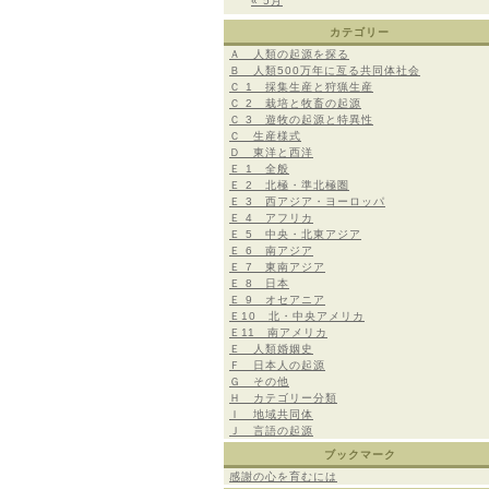
« 5月
カテゴリー
Ａ 人類の起源を探る
Ｂ 人類500万年に亙る共同体社会
Ｃ 1 採集生産と狩猟生産
Ｃ 2 栽培と牧畜の起源
Ｃ 3 遊牧の起源と特異性
Ｃ 生産様式
Ｄ 東洋と西洋
Ｅ 1 全般
Ｅ 2 北極・準北極圏
Ｅ 3 西アジア・ヨーロッパ
Ｅ 4 アフリカ
Ｅ 5 中央・北東アジア
Ｅ 6 南アジア
Ｅ 7 東南アジア
Ｅ 8 日本
Ｅ 9 オセアニア
Ｅ10 北・中央アメリカ
Ｅ11 南アメリカ
Ｅ 人類婚姻史
Ｆ 日本人の起源
Ｇ その他
Ｈ カテゴリー分類
Ｉ 地域共同体
Ｊ 言語の起源
ブックマーク
感謝の心を育むには