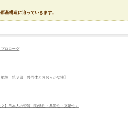
の原基構造に迫っていきます。
」プロローグ
可能性 第３回 共同体とおおらかな性】
性２】日本人の資質（勤勉性・共同性・充足性）