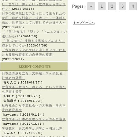
し、全ては一体」という世界観から磨かれ
Pages:
«
1
2
3
4
た？～
(2023/04/17)
日本の世界観はどのようにして創られたの
か①～自然を対象に、追求して、一体感を
高め、世界観として共有してきた日本人～
トップページへ
(2023/04/16)
【〝型”を知る】『型』と『マニュアル』の
違いから
(2023/04/08)
【“型”を知る】技術や世界観をどのように
継承してゆくか
(2023/04/06)
【古代西アジアの文明史④】西アジアにお
ける農耕牧畜集団の自然観の変遷
(2023/03/31)
RECENT COMMENTS
日本語の成り立ち（文字編）５～平仮名・
片仮名の発明～
毒りんご
( 2018/08/17 )
教育改革～教員が、教える、という常識か
ら見直す必要
TOKIO
( 2018/01/25 )
大鶴康裕
( 2018/01/03 )
私権社会から本源社会への大転換、その本
流は教育革命
kawatera
( 2018/01/14 )
教育改革～日本の受験システムの不思議さ
kawatera
( 2017/12/31 )
学校教育：男女共学か別学か～明治以降
るんるん
( 2017/12/28 )