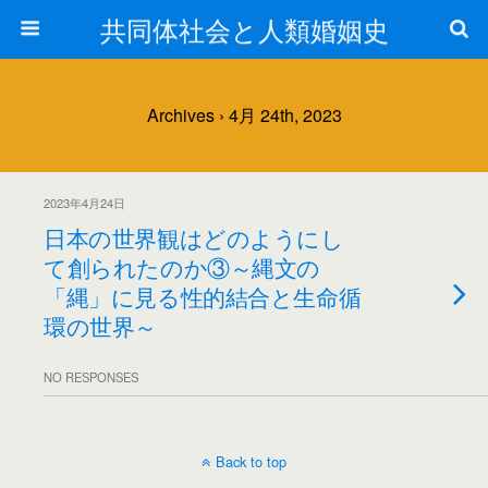
共同体社会と人類婚姻史
Archives › 4月 24th, 2023
2023年4月24日
日本の世界観はどのようにし
て創られたのか③～縄文の
「縄」に見る性的結合と生命循
環の世界～
NO RESPONSES
Back to top