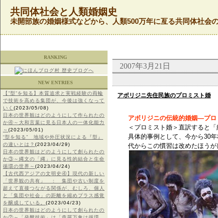
共同体社会と人類婚姻史
未開部族の婚姻様式などから、人類500万年に亙る共同体社会
RANKING
2007年3月21日
NEW ENTRIES
【”型”を知る】本質追求と実戦経験の両輪
アボリジニ先住民族のプロミスト婚
で技術を高める集団が、今後は強くなって
いく
(2023/05/08)
日本の世界観はどのようにして作られたの
アボリジニの伝統的婚姻―プロ
か④～大和言葉に見る日本人の一体化能力
＜プロミスト婚＞直訳すると「
～
(2023/05/01)
具体的事例として、今から30
“型を知る” 地域や外圧状況による『型』
の違いとは？
(2023/04/29)
代からこの慣習は改めたほうが
日本の世界観はどのようにして創られたの
か③～縄文の「縄」に見る性的結合と生命
循環の世界～
(2023/04/24)
【古代西アジアの文明史④】現代の新しい
「世界観の共有」 ： 集団や古い制度を
超えて直接つながる関係が、むしろ、個人
と「集団や社会」の距離を縮めプラス感覚
を醸成している。
(2023/04/23)
日本の世界観はどのようにして創られたの
か②～「発酵技術」は「森羅万象は循環