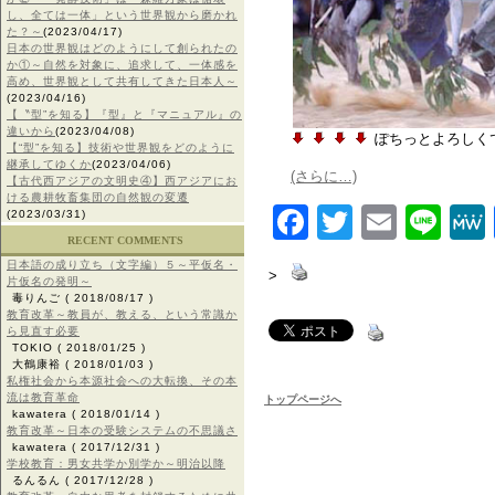
し、全ては一体」という世界観から磨かれ
た？～
(2023/04/17)
日本の世界観はどのようにして創られたの
か①～自然を対象に、追求して、一体感を
高め、世界観として共有してきた日本人～
(2023/04/16)
【〝型”を知る】『型』と『マニュアル』の
違いから
(2023/04/08)
ぽちっとよろしく
【“型”を知る】技術や世界観をどのように
継承してゆくか
(2023/04/06)
(さらに…)
【古代西アジアの文明史④】西アジアにお
ける農耕牧畜集団の自然観の変遷
Facebook
Twitter
Email
Lin
(2023/03/31)
RECENT COMMENTS
日本語の成り立ち（文字編）５～平仮名・
>
片仮名の発明～
毒りんご
( 2018/08/17 )
教育改革～教員が、教える、という常識か
ら見直す必要
TOKIO
( 2018/01/25 )
大鶴康裕
( 2018/01/03 )
私権社会から本源社会への大転換、その本
流は教育革命
トップページへ
kawatera
( 2018/01/14 )
教育改革～日本の受験システムの不思議さ
kawatera
( 2017/12/31 )
学校教育：男女共学か別学か～明治以降
るんるん
( 2017/12/28 )