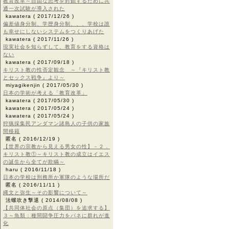
教育改革～自由な思考を封鎖するために共
通一次試験が導入された
kawatera
( 2017/12/26 )
偏差値身分制、学歴身分制、、、学校は誰
も幸せにしないシステムをつくりあげた
kawatera
( 2017/11/26 )
現実社会を知らずして、教育をする資格は
ない
kawatera
( 2017/09/18 )
キリスト教の性否定観念 ～『キリスト教
とセックス戦争』より～
miyagikenjin
( 2017/05/30 )
日本の学術が考える「教育改革」
kawatera
( 2017/05/30 )
kawatera
( 2017/05/24 )
kawatera
( 2017/05/24 )
狩猟採集民アンダマン諸島人の子供の家族
間移籍
匿名
( 2016/12/19 )
【世界の宗教から見える男女の性】－２．
キリスト教①～キリスト教の成立はイエス
の誕生から全てが欺瞞～
haru
( 2016/11/18 )
日本の学校は刑務所か軍隊のような場所だ
匿名
( 2016/11/11 )
縄文と弥生～その影響について～
法螺吹き撃退
( 2014/08/08 )
【共同体社会の原点（集団）を追求する】
３～魚類：種間闘争圧力をバネに群れが進
化