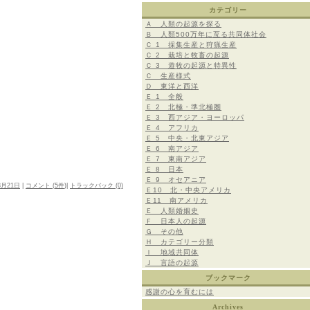
カテゴリー
Ａ 人類の起源を探る
Ｂ 人類500万年に亙る共同体社会
Ｃ 1 採集生産と狩猟生産
Ｃ 2 栽培と牧畜の起源
Ｃ 3 遊牧の起源と特異性
Ｃ 生産様式
Ｄ 東洋と西洋
Ｅ 1 全般
Ｅ 2 北極・準北極圏
Ｅ 3 西アジア・ヨーロッパ
Ｅ 4 アフリカ
Ｅ 5 中央・北東アジア
Ｅ 6 南アジア
Ｅ 7 東南アジア
Ｅ 8 日本
Ｅ 9 オセアニア
3月21日
|
コメント (
5件
)|
トラックバック (0)
Ｅ10 北・中央アメリカ
Ｅ11 南アメリカ
Ｅ 人類婚姻史
Ｆ 日本人の起源
Ｇ その他
Ｈ カテゴリー分類
Ｉ 地域共同体
Ｊ 言語の起源
ブックマーク
感謝の心を育むには
Archives