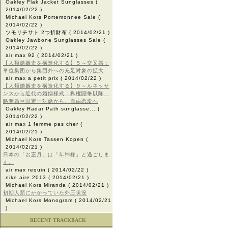
Oakley Flak Jacket Sunglasses
(
2014/02/22 )
Michael Kors Portemonnee Sale
(
2014/02/22 )
ツモリチサト 2つ折財布
( 2014/02/21 )
Oakley Jawbone Sunglasses Sale
(
2014/02/22 )
air max 92
( 2014/02/21 )
【人類婚姻史を構造化する】５～交叉婚：
単位集団から集団外への充足対象の拡大
air max a petit prix
( 2014/02/22 )
【人類婚姻史を構造化する】９～ルネッサ
ンスから近代の婚姻様式：私権闘争以降、
略奪婚⇒固定一対婚から、自由恋愛へ
Oakley Radar Path sunglasse...
(
2014/02/22 )
air max 1 femme pas cher
(
2014/02/21 )
Michael Kors Tassen Kopen
(
2014/02/21 )
日本の「お正月」は「年神様」と過ごしま
す。
air max requin
( 2014/02/22 )
nike aire 2013
( 2014/02/21 )
Michael Kors Miranda
( 2014/02/21 )
初期人類にかかっていた外圧状況
Michael Kors Monogram
( 2014/02/21
)
RECENT TRACKBACK