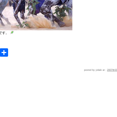
です。
e
MeWe
共
有
posted by yidaki at :
2007年0