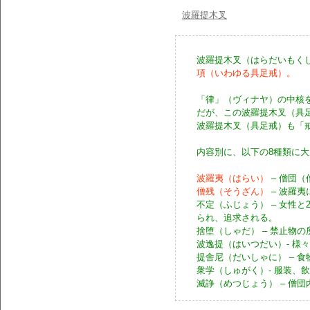
波羅提木叉
波羅提木叉（はらだいもく
項（いわゆる具足戒）。
「律」（ヴィナヤ）の中核
だが、この波羅提木叉（具
波羅提木叉（具足戒）も「
内容別に、以下の8種類に
波羅夷（はらい）
– 僧団
僧残（そうざん）
– 波羅
不定（ふじょう） – 女性
られ、追求される。
捨堕（しゃだ） – 禁止物
波逸提（はいつだい）- 様
提舎尼（だいしゃに） – 
衆学（しゅがく）- 服装、
滅諍（めつじょう） – 僧