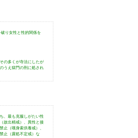
を破り女性と性的関係を
その多くが寺法にしたが
のうえ獄門の刑に処され
ち、最も克服しがたい性
（故出精戒）、異性と接
禁止（嘆身索供養戒）、
禁止（露処不定戒）な