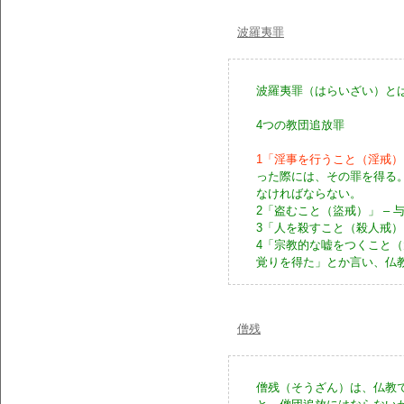
波羅夷罪
波羅夷罪（はらいざい）と
4つの教団追放罪
1「淫事を行うこと（淫戒）
った際には、その罪を得る
なければならない。
2「盗むこと（盜戒）」 –
3「人を殺すこと（殺人戒）
4「宗教的な嘘をつくこと（
覚りを得た」とか言い、仏
僧残
僧残（そうざん）は、仏教