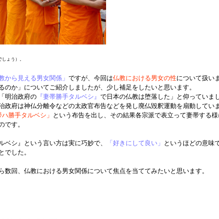
でしょう）。
教から見える男女関係」
ですが、今回は
仏教における男女の性
について扱い
るのか」についてご紹介しましたが、少し補足をしたいと思います。
「明治政府の
『妻帯勝手タルベシ』
で日本の仏教は堕落した」と仰っていま
治政府は神仏分離令などの太政官布告などを発し廃仏毀釈運動を扇動してい
帯ハ勝手タルベシ」
という布告を出し、その結果各宗派で表立って妻帯する様
のです。
ルベシ』という言い方は実に巧妙で、
「好きにして良い」
というほどの意味
とでした。
ら数回、仏教における男女関係について焦点を当ててみたいと思います。