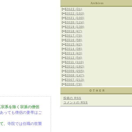
Archives
[+]
2023
(31)
[+]
2022
(103)
[+]
2021
(100)
[+]
2020
(124)
[+]
2019
(139)
[+]
2018
(47)
[+]
2017
(70)
[+]
2016
(58)
[+]
2015
(42)
[+]
2014
(36)
[+]
2013
(43)
[+]
2012
(54)
[+]
2011
(110)
[+]
2010
(192)
[+]
2009
(205)
[+]
2008
(147)
[+]
2007
(213)
[+]
2006
(79)
ＯＴＨＥＲ
投稿の
RSS
コメントの
RSS
真宗系を除く宗派の僧侶
あっても僧侶の妻帯はご
て、
寺院では住職の世襲