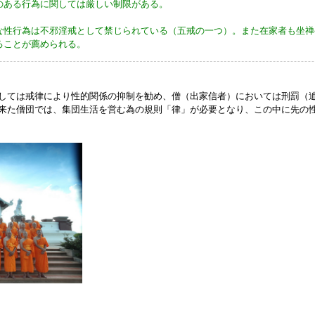
のある行為に関しては厳しい制限がある。
な性行為は不邪淫戒として禁じられている（五戒の一つ）。また在家者も坐禅
ることが薦められる。
しては戒律により性的関係の抑制を勧め、僧（出家信者）においては刑罰（
来た僧団では、集団生活を営む為の規則「律」が必要となり、この中に先の