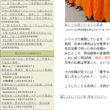
し、全ては一体」という世界観から磨かれ
た？～
(2023/04/17)
日本の世界観はどのようにして創られたの
か①～自然を対象に、追求して、一体感を
高め、世界観として共有してきた日本人～
(2023/04/16)
新しく出家したタイの若者
【〝型”を知る】『型』と『マニュアル』の
違いから
(2023/04/08)
この人たちは男女関係を禁止されている（の
【“型”を知る】技術や世界観をどのように
継承してゆくか
(2023/04/06)
シリーズで展開しています
「宗
【古代西アジアの文明史④】西アジアにお
前回「日本の僧侶はなぜ妻帯す
ける農耕牧畜集団の自然観の変遷
(2023/03/31)
先日法事で伺った寺の住職が、
みたところ、明治維新の直後明
RECENT COMMENTS
これに続く明治5年
「僧侶ノ妻
日本語の成り立ち（文字編）５～平仮名・
日本の仏教は堕落した、という
片仮名の発明～
毒りんご
( 2018/08/17 )
教育改革～教員が、教える、という常識か
その住職が言うには「『勝手タ
ら見直す必要
言い方をしたのか？」、とのこ
TOKIO
( 2018/01/25 )
大鶴康裕
( 2018/01/03 )
私権社会から本源社会への大転換、その本
こうしたことも念頭に、今回か
流は教育革命
kawatera
( 2018/01/14 )
教育改革～日本の受験システムの不思議さ
kawatera
( 2017/12/31 )
学校教育：男女共学か別学か～明治以降
るんるん
( 2017/12/28 )