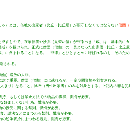
しゃ）とは、仏教の出家者（比丘・比丘尼）が順守しなくてはならない
僧団（
を成すもので、在家信者や沙弥（見習い僧）が守るべき「戒」は、基本的に五
足戒）を授けられ、正式に僧団（僧伽）の一員となった出家僧（比丘・比丘尼
戒」に含まれることになる。「戒律」とひとまとめに呼ばれるのも、そのため
大別される。
（僧伽）追放の大罪。
夷に次ぐ重罪。僧団（僧伽）には残れるが、一定期間資格を剥奪される。
と2人きりになること。比丘（男性出家者）のみを対象とする。上記内の罪を
の所持、もしくは禁止方法での物品の獲得。懺悔が必要。
々な好ましくない行為。懺悔が必要。
食物の授受に関する禁則。懺悔が必要。
飲食、説法などにまつわる禁則。懺悔が必要。
団内の紛争収拾にまつわる規則。懺悔が必要。