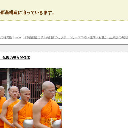
の原基構造に迫っていきます。
教の特異性
|
main
|
日本婚姻史に学ぶ共同体のカタチ シリーズ２‐⑥～渡来人も魅かれた縄文の共認
 仏教の男女関係①