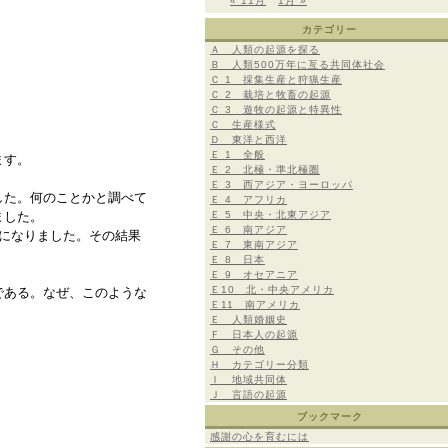
« 11月
1月 »
カテゴリー
Ａ 人類の起源を探る
Ｂ 人類500万年に亙る共同体社会
Ｃ 1 採集生産と狩猟生産
Ｃ 2 栽培と牧畜の起源
Ｃ 3 遊牧の起源と特異性
Ｃ 生産様式
Ｄ 東洋と西洋
Ｅ 1 全般
ます。
Ｅ 2 北極・準北極圏
Ｅ 3 西アジア・ヨーロッパ
した。何のことかと調べて
Ｅ 4 アフリカ
ました。
Ｅ 5 中央・北東アジア
Ｅ 6 南アジア
になりました。その結果
Ｅ 7 東南アジア
Ｅ 8 日本
Ｅ 9 オセアニア
Ｅ10 北・中央アメリカ
である。なぜ、このような
Ｅ11 南アメリカ
Ｅ 人類婚姻史
Ｆ 日本人の起源
Ｇ その他
Ｈ カテゴリー分類
Ｉ 地域共同体
Ｊ 言語の起源
ブックマーク
感謝の心を育むには