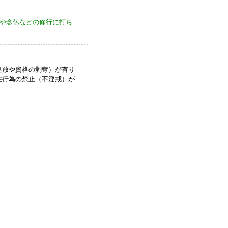
や念仏などの修行に打ち
追放や資格の剥奪）が有り
性行為の禁止（不淫戒）が