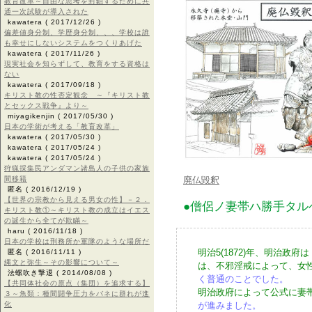
教育改革～自由な思考を封鎖するために共
通一次試験が導入された
kawatera
( 2017/12/26 )
偏差値身分制、学歴身分制、、、学校は誰
も幸せにしないシステムをつくりあげた
kawatera
( 2017/11/26 )
現実社会を知らずして、教育をする資格は
ない
kawatera
( 2017/09/18 )
キリスト教の性否定観念 ～『キリスト教
とセックス戦争』より～
miyagikenjin
( 2017/05/30 )
日本の学術が考える「教育改革」
kawatera
( 2017/05/30 )
kawatera
( 2017/05/24 )
kawatera
( 2017/05/24 )
狩猟採集民アンダマン諸島人の子供の家族
間移籍
廃仏毀釈
匿名
( 2016/12/19 )
【世界の宗教から見える男女の性】－２．
●僧侶ノ妻帯ハ勝手タル
キリスト教①～キリスト教の成立はイエス
の誕生から全てが欺瞞～
haru
( 2016/11/18 )
日本の学校は刑務所か軍隊のような場所だ
明治5(1872)年、明治政府は
匿名
( 2016/11/11 )
縄文と弥生～その影響について～
は、不邪淫戒によって、女
法螺吹き撃退
( 2014/08/08 )
く普通のことでした。
【共同体社会の原点（集団）を追求する】
明治政府によって公式に妻
３～魚類：種間闘争圧力をバネに群れが進
化
が進みました。