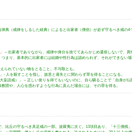
は律典（戒律をしるした経典）によると出家者（僧侶）が必ず守るべき戒の4
」
– 出家者でありながら、戒律や身分を捨ててあらかじめ還俗しないで、異
。つまり、基本的に出家者には結婚や性行為は認められず、それができない場
 与えられていない物をとること。不与取とも。
」- 人を殺すことを指し、故意と過失とに関わらず罪を得ることになる。
大妄語戒）」 – 正しい覚りを得てもいないのに、自ら驕ることで「自身が
教教団や、人心を惑わすような行為に及んだ場合には、その罪を得る。
で、比丘の守るべき具足戒の一部。波羅夷に次ぐ。13項目あり、「十三僧残