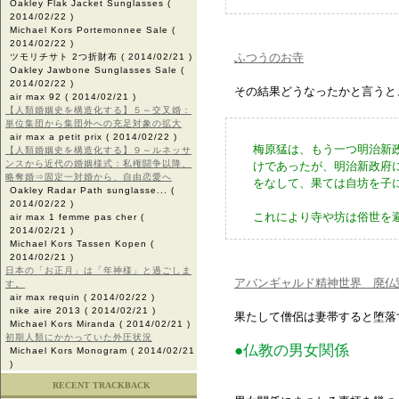
Oakley Flak Jacket Sunglasses
(
2014/02/22 )
Michael Kors Portemonnee Sale
(
2014/02/22 )
ふつうのお寺
ツモリチサト 2つ折財布
( 2014/02/21 )
Oakley Jawbone Sunglasses Sale
(
2014/02/22 )
その結果どうなったかと言うと
air max 92
( 2014/02/21 )
【人類婚姻史を構造化する】５～交叉婚：
単位集団から集団外への充足対象の拡大
air max a petit prix
( 2014/02/22 )
梅原猛は、もう一つ明治新
【人類婚姻史を構造化する】９～ルネッサ
ンスから近代の婚姻様式：私権闘争以降、
けであったが、明治新政府
略奪婚⇒固定一対婚から、自由恋愛へ
をなして、果ては自坊を子
Oakley Radar Path sunglasse...
(
2014/02/22 )
これにより寺や坊は俗世を
air max 1 femme pas cher
(
2014/02/21 )
Michael Kors Tassen Kopen
(
2014/02/21 )
日本の「お正月」は「年神様」と過ごしま
アバンギャルド精神世界 廃仏
す。
air max requin
( 2014/02/22 )
nike aire 2013
( 2014/02/21 )
果たして僧侶は妻帯すると堕落
Michael Kors Miranda
( 2014/02/21 )
初期人類にかかっていた外圧状況
●仏教の男女関係
Michael Kors Monogram
( 2014/02/21
)
RECENT TRACKBACK