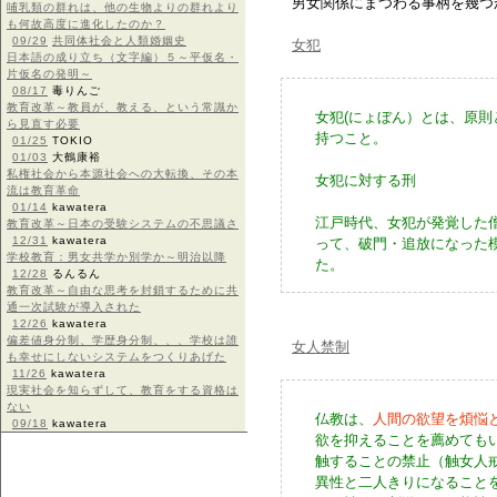
男女関係にまつわる事柄を幾つ
哺乳類の群れは、他の生物よりの群れより
も何故高度に進化したのか？
09/29
共同体社会と人類婚姻史
女犯
日本語の成り立ち（文字編）５～平仮名・
片仮名の発明～
08/17
毒りんご
教育改革～教員が、教える、という常識か
女犯(にょぼん）とは、原
ら見直す必要
持つこと。
01/25
TOKIO
01/03
大鶴康裕
私権社会から本源社会への大転換、その本
女犯に対する刑
流は教育革命
01/14
kawatera
江戸時代、女犯が発覚した
教育改革～日本の受験システムの不思議さ
12/31
kawatera
って、破門・追放になった
学校教育：男女共学か別学か～明治以降
た。
12/28
るんるん
教育改革～自由な思考を封鎖するために共
通一次試験が導入された
12/26
kawatera
偏差値身分制、学歴身分制、、、学校は誰
女人禁制
も幸せにしないシステムをつくりあげた
11/26
kawatera
現実社会を知らずして、教育をする資格は
ない
仏教は、
人間の欲望を煩悩
09/18
kawatera
欲を抑えることを薦めても
触することの禁止（触女人
異性と二人きりになること