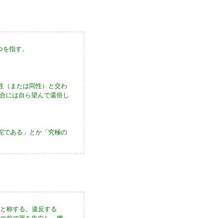
つを指す。
性（または同性）と交わ
合には自ら望んで還俗し
仏陀である」とか「究極の
」と称する。違反する