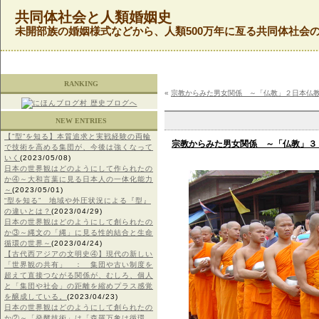
共同体社会と人類婚姻史
未開部族の婚姻様式などから、人類500万年に亙る共同体社会
RANKING
«
宗教からみた男女関係 ～「仏教」２日本仏
NEW ENTRIES
【”型”を知る】本質追求と実戦経験の両輪
宗教からみた男女関係 ～「仏教」３
で技術を高める集団が、今後は強くなって
いく
(2023/05/08)
日本の世界観はどのようにして作られたの
か④～大和言葉に見る日本人の一体化能力
～
(2023/05/01)
“型を知る” 地域や外圧状況による『型』
の違いとは？
(2023/04/29)
日本の世界観はどのようにして創られたの
か③～縄文の「縄」に見る性的結合と生命
循環の世界～
(2023/04/24)
【古代西アジアの文明史④】現代の新しい
「世界観の共有」 ： 集団や古い制度を
超えて直接つながる関係が、むしろ、個人
と「集団や社会」の距離を縮めプラス感覚
を醸成している。
(2023/04/23)
日本の世界観はどのようにして創られたの
か②～「発酵技術」は「森羅万象は循環