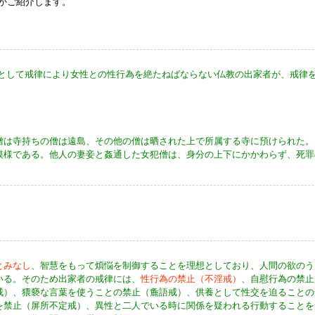
かご紹介します。
則として戒律により女性との性行為を絶たねばならない仏教の出家者が、戒律
僧は寺持ちの僧は遠島、その他の僧は晒された上で所属する寺に預けられた。
模様である。他人の妻妾と姦通した女犯僧は、身分の上下にかかわらず、死罪
とみなし
、智慧をもって煩悩を制御することを理想としており、人間の欲のう
いる。そのため出家者の戒律には、
性行為の禁止（不淫戒）
、自慰行為の禁止
戒）、猥褻な言葉を使うことの禁止（麁語戒）、供養として性交を迫ることの
を禁止（屏所不定戒）、異性と二人でいる時に関係を疑われる行動することを