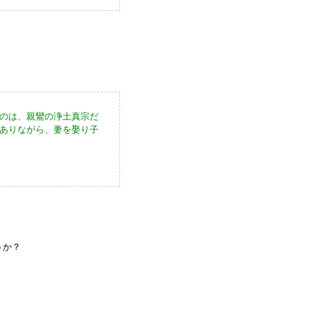
のは、親鸞の浄土真宗だ
ありながら、妻を娶り子
うか？