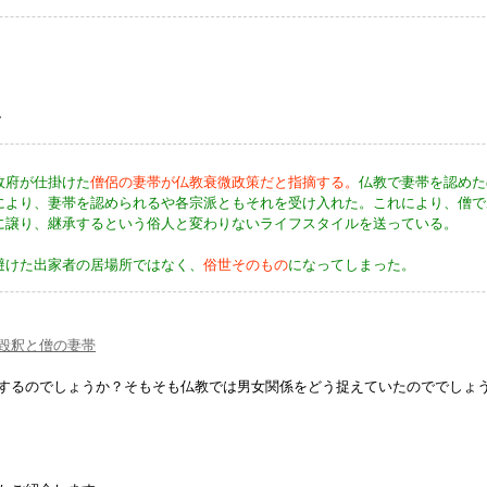
、
政府が仕掛けた
僧侶の妻帯が仏教衰微政策だと指摘する。
仏教で妻帯を認めた
により、妻帯を認められるや各宗派ともそれを受け入れた。これにより、僧で
に譲り、継承するという俗人と変わりないライフスタイルを送っている。
避けた出家者の居場所ではなく、
俗世そのもの
になってしまった。
毀釈と僧の妻帯
するのでしょうか？そもそも仏教では男女関係をどう捉えていたのででしょ