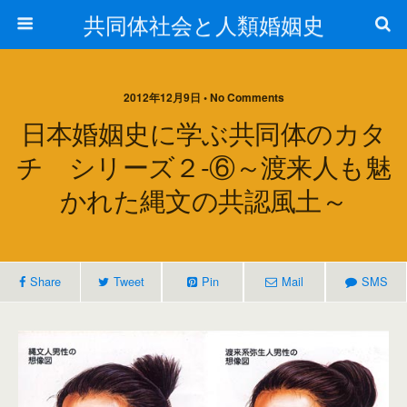
共同体社会と人類婚姻史
2012年12月9日 • No Comments
日本婚姻史に学ぶ共同体のカタ
チ シリーズ２‐⑥～渡来人も魅
かれた縄文の共認風土～
Share
Tweet
Pin
Mail
SMS