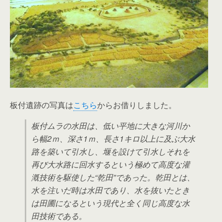
板付遺跡の写真は
こちら
からお借りしました。
板付ムラの水田は、低い平地に大きな河川か
ら幅2ｍ、深さ1ｍ、長さ1キロ以上に及ぶ大水
路を築いて引水し、堰を設けて引水しそれを
再び大水路に回水するという極めて高度な灌
漑技術を駆使した“乾田”であった。乾田とは、
水を注いだ時は水田であり、水を抜いたとき
は田圃になるという現代と全く同じ高度な水
田技術である。