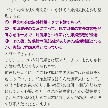
上記の高群逸枝の縄文弥生にかけての婚姻史観を少し整
理すると、
① 縄文社会は族外群婚＝クナド婚であった
② 水田農耕の普及に従って、縄文以来の族外群婚を発
達させる一方で、対偶婚という新たな婚姻形態が登場
③ その後、対偶婚⇒個別婚が表向きの婚姻制度となる
が、実態は群婚原理となっている。
と整理できます。
まず、ここでいう対偶婚とは渡来人によってもたらされ
た婚姻様式だと考えられます。
前述したように、この時代既に中国大陸では略奪闘争が
起こっています。私権意識をはらんだ渡来人にとって、
物財は私有対象であり、財や権限の出所、相続を明らか
にしていく必要があり、それを制度化したのが対偶婚で
す。その対偶婚を初めて日本に持ち込んだのが、第２波
の渡来人だったといえます。