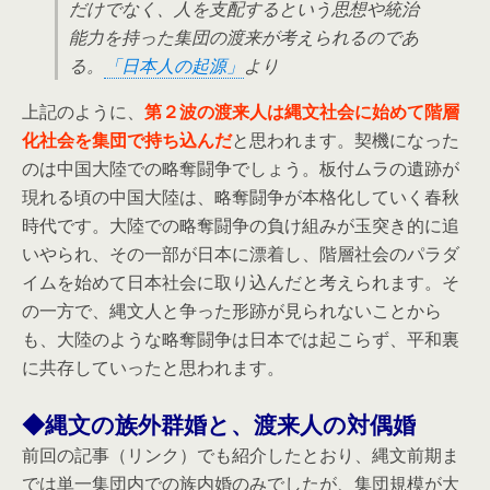
だけでなく、人を支配するという思想や統治
能力を持った集団の渡来が考えられるのであ
る。
「日本人の起源」
より
上記のように、
第２波の渡来人は縄文社会に始めて階層
化社会を集団で持ち込んだ
と思われます。契機になった
のは中国大陸での略奪闘争でしょう。板付ムラの遺跡が
現れる頃の中国大陸は、略奪闘争が本格化していく春秋
時代です。大陸での略奪闘争の負け組みが玉突き的に追
いやられ、その一部が日本に漂着し、階層社会のパラダ
イムを始めて日本社会に取り込んだと考えられます。そ
の一方で、縄文人と争った形跡が見られないことから
も、大陸のような略奪闘争は日本では起こらず、平和裏
に共存していったと思われます。
◆縄文の族外群婚と、渡来人の対偶婚
前回の記事（リンク）でも紹介したとおり、縄文前期ま
では単一集団内での族内婚のみでしたが、集団規模が大