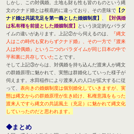
しかし、この対偶婚。土地も財も性も皆のものという縄
文のクナド婚とは根底的に違っており、その意味で
【ク
ナド婚は共認充足を第一義とした婚姻制度】
、
【対偶婚
は私有権を前提とした婚姻制度】
という決定的なパラダ
イムの違いがあります。上記②から伺えるのは、
『縄文
人はこの時代も変わらずクナド婚』、その一方で『渡来
人は対偶婚』という二つのパラダイムが同じ日本の中で
平和裏に共存していた
ことです。
そして上記③からは、対偶婚を持ち込んだ渡来人が縄文
の群婚原理に魅かれて、実態は群婚化していった様子が
伺えます。水田稲作により渡来人の人口が拡大するに従
って、
表向きの婚姻制度は個別婚化していきますが、実
態は縄文からの群婚原理が生き続け、私権意識をもった
渡来人ですら縄文の共認風土（充足）に魅かれて縄文化
していったのだと思われます。
◆まとめ