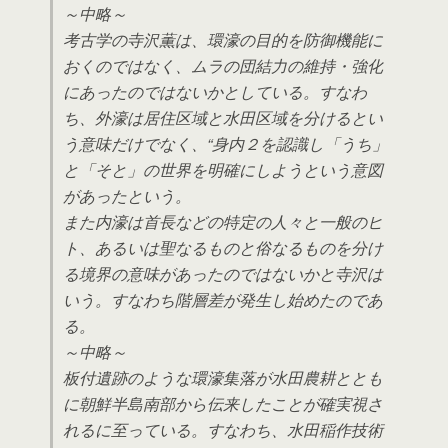
～中略～
考古学の寺沢薫は、環濠の目的を防御機能に
おくのではなく、ムラの団結力の維持・強化
にあったのではないかとしている。すなわ
ち、外濠は居住区域と水田区域を分けるとい
う意味だけでなく、“身内２を認識し「うち」
と「そと」の世界を明確にしようという意図
があったという。
また内濠は首長などの特定の人々と一般のヒ
ト、あるいは聖なるものと俗なるものを分け
る境界の意味があったのではないかと寺沢は
いう。すなわち階層差が発生し始めたのであ
る。
～中略～
板付遺跡のような環濠集落が水田農耕ととも
に朝鮮半島南部から伝来したことが確実視さ
れるに至っている。すなわち、水田稲作技術