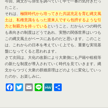
今回、縄文から弥生を調べていく中で一番の気付きだっ
たこと。
それは、
極限時代から培ってきた共認充足を育む縄文風
土は、私権意識をもった渡来人ですら包摂するような引
力と制覇力を持っている
ということ。だからいつの時代
も表向きの制度はどうであれ、実態の関係世界はいつも
この縄文風土がベースにあるのだと思います。このこと
は、これからの日本を考えていく上でも、重要な実現基
盤になってくると思われます。
さて次回は、大化の改新により大衆側にも戸籍や租税等
の新たな制度が導入されていく時代を見ていきます。縄
文からつづく大衆の群婚原理はどのように変化していっ
たのか。お楽しみに。
F
T
E
Li
M
共
a
wi
m
n
e
有
c
tt
ail
e
W