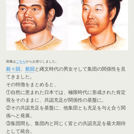
画像は
こちら
からお借りしました。
前々回
、
前回
と縄文時代の男女そして集団の関係性を見
てきました。
その特徴をまとめると、
①自然に恵まれた日本では、極限時代に形成された肯定
視をそのままに、共認充足が関係性の基盤に。
②その共認充足を基盤に、他集団とも充足を与え合う関
係へと発展。
③集団間も、集団内と同じく皆との共認充足を最大期待
として統合。