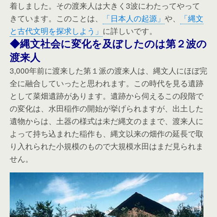
着しました。その渡来人は大きく3波にわたってやって
きています。このことは、
「日本人の起源」
や、
「縄文
と古代文明を探求しよう」
に詳しいです。
◆縄文社会に変化を及ぼしたのは第２波の
渡来人
3,000年前に渡来した第１派の渡来人は、縄文人にほぼ完
全に融合していったと思われます。この時代を見る遺跡
として菜畑遺跡があります。遺跡から伺えるこの段階で
の変化は、水田稲作の開始が挙げられますが、出土した
遺物からは、土器の様式は未だ縄文のままで、渡来人に
よって持ち込まれた稲作も、縄文以来の畑作の延長で取
り入れられた小規模のもので大規模水田はまだ見られま
せん。