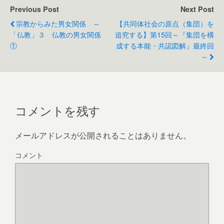
e
er
e
Previous Post
Next Post
b
宗教からみた男女関係 ～
【共同体社会の原点（集団）を
o
「仏教」３ 仏教の男女関係
追究する】第15回～『集団を構
①
成する本能・共認図解』最終回
o
～
k
コメントを残す
メールアドレスが公開されることはありません。
コメント