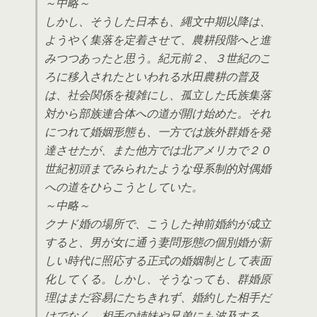
～中略～
しかし、そうした日本も、縄文中期以降は、
ようやく集落を定着させて、農耕段階へと進
みつつあったと思う。紀元前２、３世紀のこ
ろに移入されたといわれる水田農耕の普及
は、社会関係を複雑にし、孤立した氏族集落
対から部族連合体への道が開け始めた。それ
につれて婚姻形態も、一方では族外群婚を発
達させたが、また他方では北アメリカで２０
世紀初頭までみられたような母系制的対偶婚
への道をひらこうとしていた。
～中略～
クナド婚の場所で、こうした神前婚約が成立
すると、男が女に通う妻問形態の個別婚が新
しい時代に照応する正式の婚姻制として表面
化してくる。しかし、そうなっても、群婚原
理はまだ容易にたちきれず、婚約した相手だ
けでなく、相手の姉妹や兄弟にも波及する。