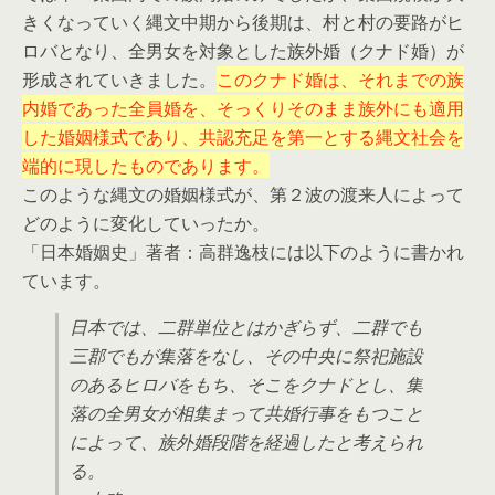
きくなっていく縄文中期から後期は、村と村の要路がヒ
ロバとなり、全男女を対象とした族外婚（クナド婚）が
形成されていきました。
このクナド婚は、それまでの族
内婚であった全員婚を、そっくりそのまま族外にも適用
した婚姻様式であり、共認充足を第一とする縄文社会を
端的に現したものであります。
このような縄文の婚姻様式が、第２波の渡来人によって
どのように変化していったか。
「日本婚姻史」著者：高群逸枝には以下のように書かれ
ています。
日本では、二群単位とはかぎらず、二群でも
三郡でもが集落をなし、その中央に祭祀施設
のあるヒロバをもち、そこをクナドとし、集
落の全男女が相集まって共婚行事をもつこと
によって、族外婚段階を経過したと考えられ
る。