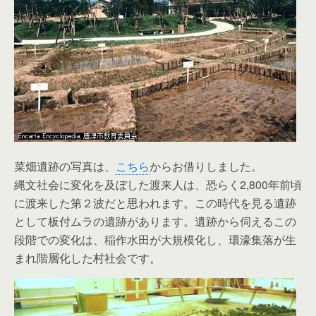
菜畑遺跡の写真は、
こちら
からお借りしました。
縄文社会に変化を及ぼした渡来人は、恐らく2,800年前頃
に渡来した第２波だと思われます。この時代を見る遺跡
として板付ムラの遺跡があります。遺跡から伺えるこの
段階での変化は、稲作水田が大規模化し、環濠集落が生
まれ階層化した村社会です。