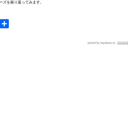
ーズを振り返ってみます。
e
MeWe
共
有
posted by hayabusa at :
2011年0