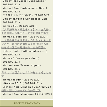
Oakley Flak Jacket Sunglasses
(
2014/02/22 )
Michael Kors Portemonnee Sale
(
2014/02/22 )
ツモリチサト 2つ折財布
( 2014/02/21 )
Oakley Jawbone Sunglasses Sale
(
2014/02/22 )
air max 92
( 2014/02/21 )
【人類婚姻史を構造化する】５～交叉婚：
単位集団から集団外への充足対象の拡大
air max a petit prix
( 2014/02/22 )
【人類婚姻史を構造化する】９～ルネッサ
ンスから近代の婚姻様式：私権闘争以降、
略奪婚⇒固定一対婚から、自由恋愛へ
Oakley Radar Path sunglasse...
(
2014/02/22 )
air max 1 femme pas cher
(
2014/02/21 )
Michael Kors Tassen Kopen
(
2014/02/21 )
日本の「お正月」は「年神様」と過ごしま
す。
air max requin
( 2014/02/22 )
nike aire 2013
( 2014/02/21 )
Michael Kors Miranda
( 2014/02/21 )
初期人類にかかっていた外圧状況
Michael Kors Monogram
( 2014/02/21
)
RECENT TRACKBACK