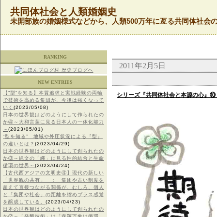
共同体社会と人類婚姻史
未開部族の婚姻様式などから、人類500万年に亙る共同体社会
RANKING
2011年2月5日
NEW ENTRIES
【”型”を知る】本質追求と実戦経験の両輪
シリーズ『共同体社会と本源の心』⑩
で技術を高める集団が、今後は強くなって
いく
(2023/05/08)
日本の世界観はどのようにして作られたの
か④～大和言葉に見る日本人の一体化能力
～
(2023/05/01)
“型を知る” 地域や外圧状況による『型』
の違いとは？
(2023/04/29)
日本の世界観はどのようにして創られたの
か③～縄文の「縄」に見る性的結合と生命
循環の世界～
(2023/04/24)
【古代西アジアの文明史④】現代の新しい
「世界観の共有」 ： 集団や古い制度を
超えて直接つながる関係が、むしろ、個人
と「集団や社会」の距離を縮めプラス感覚
を醸成している。
(2023/04/23)
日本の世界観はどのようにして創られたの
か②～「発酵技術」は「森羅万象は循環