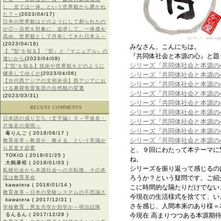
し、全ては一体」という世界観から磨かれ
た？～
(2023/04/17)
日本の世界観はどのようにして創られたの
か①～自然を対象に、追求して、一体感を
高め、世界観として共有してきた日本人～
(2023/04/16)
みなさん、こんにちは。
【〝型”を知る】『型』と『マニュアル』の
『共同体社会と本源の心』と題
違いから
(2023/04/08)
シリーズ『共同体社会と本源の
【“型”を知る】技術や世界観をどのように
継承してゆくか
(2023/04/06)
シリーズ『共同体社会と本源の
【古代西アジアの文明史④】西アジアにお
シリーズ『共同体社会と本源の
ける農耕牧畜集団の自然観の変遷
シリーズ『共同体社会と本源の
(2023/03/31)
シリーズ『共同体社会と本源の
RECENT COMMENTS
シリーズ『共同体社会と本源の
日本語の成り立ち（文字編）５～平仮名・
シリーズ『共同体社会と本源の
片仮名の発明～
シリーズ『共同体社会と本源の
毒りんご
( 2018/08/17 )
シリーズ『共同体社会と本源の
教育改革～教員が、教える、という常識か
ら見直す必要
と、９回にわたって本テーマに
TOKIO
( 2018/01/25 )
ね。
大鶴康裕
( 2018/01/03 )
シリーズを振り返って感じるの
私権社会から本源社会への大転換、その本
ろうか？という疑問です。ご紹
流は教育革命
kawatera
( 2018/01/14 )
こに時間的な隔たりだけでない
教育改革～日本の受験システムの不思議さ
今現在の生活様式を捨てて、い
kawatera
( 2017/12/31 )
さを感じ、人間本来のあり様＝
学校教育：男女共学か別学か～明治以降
るんるん
( 2017/12/28 )
今現在 高まりつつある本源期