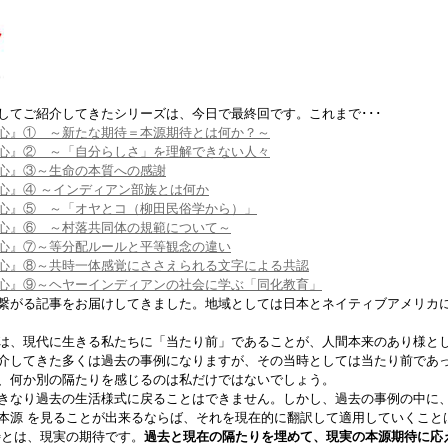
してご紹介してきたシリーズは、今日で最終回です。これまで･･･
心』① ～新たな期待＝本源期待とは何か？～
心』② ～「自分らしさ」を理解できない人々
心』③～生命の本質への感謝
心』④ ～インディアン部族とは何か
心』⑤ ～「オヤとコ（柳田民俗学から）」
心』⑥ ～村落共同体の規範について～
心』⑦～等分配ルールと平等観念の違い
心』⑧～共時一体感覚にささえられる文字による共認
心』⑨～ヘヤーインディアンの社会に学ぶ「同化教育」
繋がる記事をお届けしてきました。地域としては日本とネイティブアメリカ
は、現代に生きる私たちに「当たり前」であることが、人間本来のあり様と
介してきた多くは過去の事例になりますが、その当時としては当たり前であ
、何か別の隔たりを感じるのは私だけではないでしょう。
きなり過去の生活様式に戻ることはできません。しかし、過去の事例の中に
本源 を見ることが出来るならば、それを現在的に翻訳して適用していくこと
待とは、現実の期待です。
過去と現在の隔たりを埋めて、現実の本源期待に応