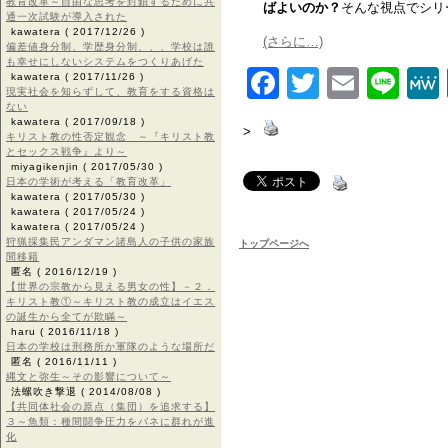
教育改革～自由な思考を封鎖するために共
ばよいのか？
そんな視点でシリ
通一次試験が導入された
kawatera
( 2017/12/26 )
(さらに…)
偏差値身分制、学歴身分制、、、学校は誰
も幸せにしないシステムをつくりあげた
Facebook
Twitter
Email
Lin
kawatera
( 2017/11/26 )
現実社会を知らずして、教育をする資格は
ない
kawatera
( 2017/09/18 )
>
キリスト教の性否定観念 ～『キリスト教
とセックス戦争』より～
miyagikenjin
( 2017/05/30 )
日本の学術が考える「教育改革」
kawatera
( 2017/05/30 )
kawatera
( 2017/05/24 )
kawatera
( 2017/05/24 )
狩猟採集民アンダマン諸島人の子供の家族
トップページへ
間移籍
匿名
( 2016/12/19 )
【世界の宗教から見える男女の性】－２．
キリスト教①～キリスト教の成立はイエス
の誕生から全てが欺瞞～
haru
( 2016/11/18 )
日本の学校は刑務所か軍隊のような場所だ
匿名
( 2016/11/11 )
縄文と弥生～その影響について～
法螺吹き撃退
( 2014/08/08 )
【共同体社会の原点（集団）を追求する】
３～魚類：種間闘争圧力をバネに群れが進
化