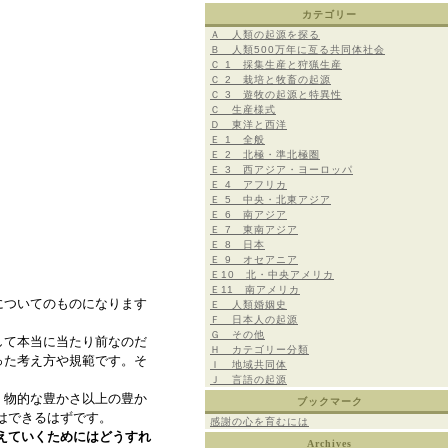
カテゴリー
Ａ 人類の起源を探る
Ｂ 人類500万年に亙る共同体社会
Ｃ 1 採集生産と狩猟生産
Ｃ 2 栽培と牧畜の起源
Ｃ 3 遊牧の起源と特異性
Ｃ 生産様式
Ｄ 東洋と西洋
Ｅ 1 全般
Ｅ 2 北極・準北極圏
Ｅ 3 西アジア・ヨーロッパ
Ｅ 4 アフリカ
Ｅ 5 中央・北東アジア
Ｅ 6 南アジア
Ｅ 7 東南アジア
Ｅ 8 日本
Ｅ 9 オセアニア
Ｅ10 北・中央アメリカ
Ｅ11 南アメリカ
についてのものになります
Ｅ 人類婚姻史
Ｆ 日本人の起源
Ｇ その他
して本当に当たり前なのだ
Ｈ カテゴリー分類
った考え方や規範です。そ
Ｉ 地域共同体
Ｊ 言語の起源
、物的な豊かさ以上の豊か
ブックマーク
はできるはずです。
感謝の心を育むには
えていくためにはどうすれ
Archives