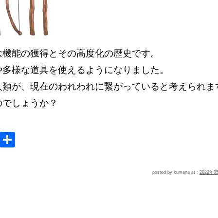
念機能の獲得とその高度化の歴史です。
や多様な道具を使えるようになりました。
人類が、現在のわれわれに繋がっていると考えられま
のでしょうか？
e
MeWe
共
有
posted by kumana at :
2022年0