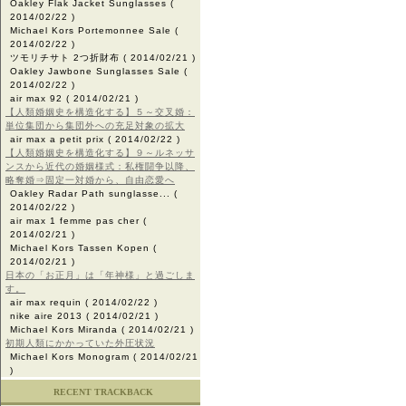
Oakley Flak Jacket Sunglasses
(
2014/02/22 )
Michael Kors Portemonnee Sale
(
2014/02/22 )
ツモリチサト 2つ折財布
( 2014/02/21 )
Oakley Jawbone Sunglasses Sale
(
2014/02/22 )
air max 92
( 2014/02/21 )
【人類婚姻史を構造化する】５～交叉婚：
単位集団から集団外への充足対象の拡大
air max a petit prix
( 2014/02/22 )
【人類婚姻史を構造化する】９～ルネッサ
ンスから近代の婚姻様式：私権闘争以降、
略奪婚⇒固定一対婚から、自由恋愛へ
Oakley Radar Path sunglasse...
(
2014/02/22 )
air max 1 femme pas cher
(
2014/02/21 )
Michael Kors Tassen Kopen
(
2014/02/21 )
日本の「お正月」は「年神様」と過ごしま
す。
air max requin
( 2014/02/22 )
nike aire 2013
( 2014/02/21 )
Michael Kors Miranda
( 2014/02/21 )
初期人類にかかっていた外圧状況
Michael Kors Monogram
( 2014/02/21
)
RECENT TRACKBACK