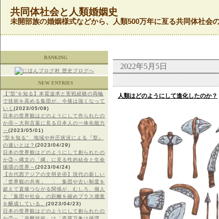
共同体社会と人類婚姻史
未開部族の婚姻様式などから、人類500万年に亙る共同体社会
RANKING
2022年5月5日
NEW ENTRIES
【”型”を知る】本質追求と実戦経験の両輪
人類はどのようにして進化したのか？
で技術を高める集団が、今後は強くなって
いく
(2023/05/08)
日本の世界観はどのようにして作られたの
か④～大和言葉に見る日本人の一体化能力
～
(2023/05/01)
“型を知る” 地域や外圧状況による『型』
の違いとは？
(2023/04/29)
日本の世界観はどのようにして創られたの
か③～縄文の「縄」に見る性的結合と生命
循環の世界～
(2023/04/24)
【古代西アジアの文明史④】現代の新しい
「世界観の共有」 ： 集団や古い制度を
超えて直接つながる関係が、むしろ、個人
と「集団や社会」の距離を縮めプラス感覚
を醸成している。
(2023/04/23)
日本の世界観はどのようにして創られたの
か②～「発酵技術」は「森羅万象は循環