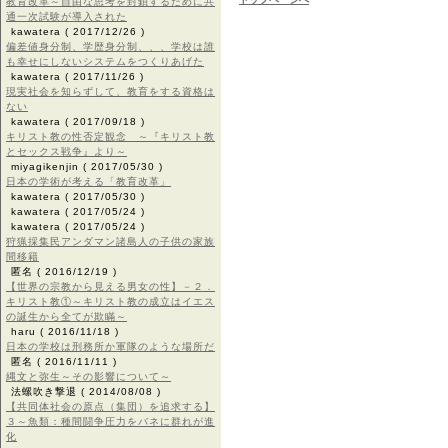
教育改革～自由な思考を封鎖するために共
通一次試験が導入された
kawatera
( 2017/12/26 )
偏差値身分制、学歴身分制、、、学校は誰
も幸せにしないシステムをつくりあげた
kawatera
( 2017/11/26 )
現実社会を知らずして、教育をする資格は
ない
kawatera
( 2017/09/18 )
キリスト教の性否定観念 ～『キリスト教
とセックス戦争』より～
miyagikenjin
( 2017/05/30 )
日本の学術が考える「教育改革」
kawatera
( 2017/05/30 )
kawatera
( 2017/05/24 )
kawatera
( 2017/05/24 )
狩猟採集民アンダマン諸島人の子供の家族
間移籍
匿名
( 2016/12/19 )
【世界の宗教から見える男女の性】－２．
キリスト教①～キリスト教の成立はイエス
の誕生から全てが欺瞞～
haru
( 2016/11/18 )
日本の学校は刑務所か軍隊のような場所だ
匿名
( 2016/11/11 )
縄文と弥生～その影響について～
法螺吹き撃退
( 2014/08/08 )
【共同体社会の原点（集団）を追求する】
３～魚類：種間闘争圧力をバネに群れが進
化