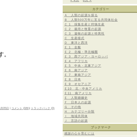
« 4月
6月 »
カテゴリー
Ａ 人類の起源を探る
Ｂ 人類500万年に亙る共同体社会
Ｃ 1 採集生産と狩猟生産
Ｃ 2 栽培と牧畜の起源
Ｃ 3 遊牧の起源と特異性
Ｃ 生産様式
Ｄ 東洋と西洋
Ｅ 1 全般
Ｅ 2 北極・準北極圏
す。
Ｅ 3 西アジア・ヨーロッパ
Ｅ 4 アフリカ
Ｅ 5 中央・北東アジア
Ｅ 6 南アジア
Ｅ 7 東南アジア
Ｅ 8 日本
Ｅ 9 オセアニア
Ｅ10 北・中央アメリカ
Ｅ11 南アメリカ
Ｅ 人類婚姻史
Ｆ 日本人の起源
Ｇ その他
5月05日
|
コメント (
0件
)|
トラックバック (0)
Ｈ カテゴリー分類
Ｉ 地域共同体
Ｊ 言語の起源
ブックマーク
感謝の心を育むには