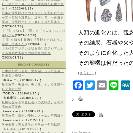
し、全ては一体」という世界観から磨かれ
た？～
(2023/04/17)
日本の世界観はどのようにして創られたの
か①～自然を対象に、追求して、一体感を
高め、世界観として共有してきた日本人～
(2023/04/16)
【〝型”を知る】『型』と『マニュアル』の
人類の進化とは、観
違いから
(2023/04/08)
【“型”を知る】技術や世界観をどのように
その結果、石器や火
継承してゆくか
(2023/04/06)
【古代西アジアの文明史④】西アジアにお
そのように進化した
ける農耕牧畜集団の自然観の変遷
(2023/03/31)
その契機は何だった
RECENT COMMENTS
日本語の成り立ち（文字編）５～平仮名・
(さらに…)
片仮名の発明～
毒りんご
( 2018/08/17 )
Facebook
Twitter
Email
Lin
教育改革～教員が、教える、という常識か
ら見直す必要
TOKIO
( 2018/01/25 )
大鶴康裕
( 2018/01/03 )
>
私権社会から本源社会への大転換、その本
流は教育革命
kawatera
( 2018/01/14 )
教育改革～日本の受験システムの不思議さ
kawatera
( 2017/12/31 )
学校教育：男女共学か別学か～明治以降
るんるん
( 2017/12/28 )
トップページへ