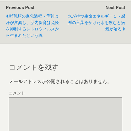
e
er
e
Previous Post
Next Post
b
哺乳類の進化過程～母乳は
水が持つ生命エネルギー１～感
o
汗が変異し、胎内保育は免疫
謝の言葉をかけた水を飲むと病
を抑制するレトロウィルスか
気が治る
o
ら生まれたという説
k
コメントを残す
メールアドレスが公開されることはありません。
コメント