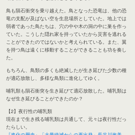
鳥も隕石衝突を乗り越えた。鳥となった恐竜は、他の恐
竜の支配が及ばない空を生息場所としていた。地上では
弱者であった鳥たちは、穴の中や木の洞の中に巣を作っ
ていた。こうした隠れ家を持っていたから災害を逃れる
ことができたのではないかと考えられている。また、翼
を持つ鳥は遠くに移動することができることも功を奏し
た。
もちろん、鳥類の多くも絶滅したが生き延びた少数の種
が適応放散し、多様な鳥類に進化してゆく。
哺乳類も隕石衝突を生き延びて適応放散した。哺乳類は
なぜ生き延びることができたのか？
【2】夜行性の哺乳類
現在まで生き残る哺乳類は共通して、元々は夜行性だっ
たらしい。
『進化の歴史』「大量絶滅からの再出発」長谷川政美