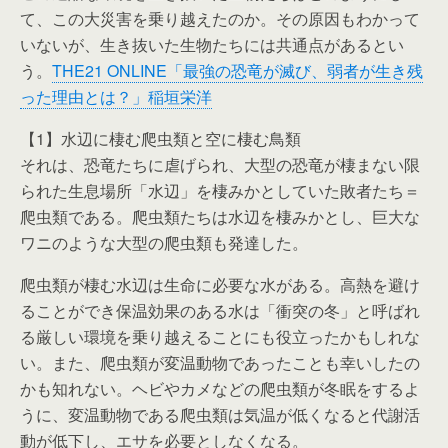
て、この大災害を乗り越えたのか。その原因もわかって
いないが、生き抜いた生物たちには共通点があるとい
う。
THE21 ONLINE「最強の恐竜が滅び、弱者が生き残
った理由とは？」稲垣栄洋
【1】水辺に棲む爬虫類と空に棲む鳥類
それは、恐竜たちに虐げられ、大型の恐竜が棲まない限
られた生息場所「水辺」を棲みかとしていた敗者たち＝
爬虫類である。爬虫類たちは水辺を棲みかとし、巨大な
ワニのような大型の爬虫類も発達した。
爬虫類が棲む水辺は生命に必要な水がある。高熱を避け
ることができ保温効果のある水は「衝突の冬」と呼ばれ
る厳しい環境を乗り越えることにも役立ったかもしれな
い。また、爬虫類が変温動物であったことも幸いしたの
かも知れない。ヘビやカメなどの爬虫類が冬眠をするよ
うに、変温動物である爬虫類は気温が低くなると代謝活
動が低下し、エサを必要としなくなる。