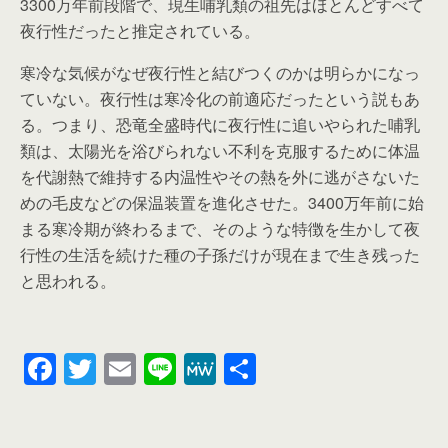
3300万年前段階で、現生哺乳類の祖先はほとんどすべて
夜行性だったと推定されている。
寒冷な気候がなぜ夜行性と結びつくのかは明らかになっ
ていない。夜行性は寒冷化の前適応だったという説もあ
る。つまり、恐竜全盛時代に夜行性に追いやられた哺乳
類は、太陽光を浴びられない不利を克服するために体温
を代謝熱で維持する内温性やその熱を外に逃がさないた
めの毛皮などの保温装置を進化させた。3400万年前に始
まる寒冷期が終わるまで、そのような特徴を生かして夜
行性の生活を続けた種の子孫だけが現在まで生き残った
と思われる。
F
T
E
Li
M
共
a
wi
m
n
e
有
c
tt
ail
e
W