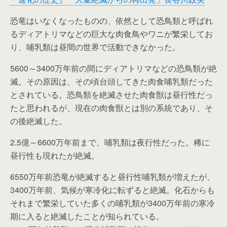
恐竜はいなくなったものの、依然として恐鳥類と呼ばれ
るディアトリマなどの巨大な肉食鳥やワニが繁栄してお
り、哺乳類は昼間の世界で活動できなかった。
5600～3400万年前の間にディアトリマなどの恐鳥類が絶
滅。その原因は、その頃台頭してきた肉食哺乳類だった
とされている。恐鳥類を絶滅させた肉食獣は昼行性だっ
たと思われるが、現在の肉食獣とは別の系統であり、そ
の後絶滅した。
2.5億～6600万年前まで、哺乳類は夜行性だった。稀に
昼行性も現れたが絶滅。
6550万年前恐竜が絶滅すると昼行性哺乳類が増えたが、
3400万年前、気候が寒冷化に転ずると絶滅。化石からも
それまで繁栄していた多くの哺乳類が3400万年前の寒冷
期に入ると絶滅したことが知られている。