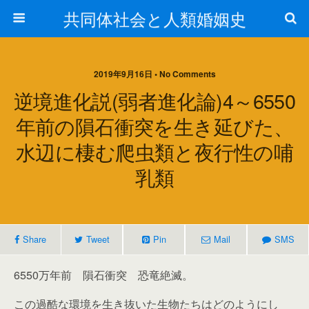
共同体社会と人類婚姻史
2019年9月16日 • No Comments
逆境進化説(弱者進化論)4～6550
年前の隕石衝突を生き延びた、
水辺に棲む爬虫類と夜行性の哺
乳類
Share
Tweet
Pin
Mail
SMS
6550万年前 隕石衝突 恐竜絶滅。
この過酷な環境を生き抜いた生物たちはどのようにし