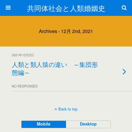
共同体社会と人類婚姻史
Archives › 12月 2nd, 2021
2021年12月2日
人類と類人猿の違い ～集団形
態編～
NO RESPONSES
Back to top
Mobile
Desktop