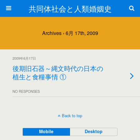
共同体社会と人類婚姻史
Archives › 6月 17th, 2009
2009年6月17日
後期旧石器～縄文時代の日本の
植生と食糧事情 ①
NO RESPONSES
Back to top
Mobile
Desktop