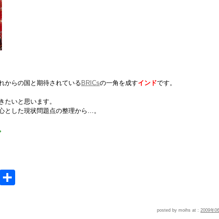
れからの国と期待されている
BRICs
の一角を成す
インド
です。
きたいと思います。
心とした現状問題点の整理から…。
。
e
MeWe
共
有
posted by moihs at :
2009年0