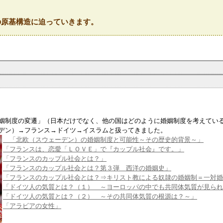
の原基構造に迫っていきます。
姻制度の変遷」（日本だけでなく、他の国はどのように婚姻制度を考えてい
デン）→フランス→ドイツ→イスラムと扱ってきました。
「北欧（スウェーデン）の婚姻制度と可能性～その歴史的背景～」
「フランスは、恋愛「ＬＯＶＥ」で『カップル社会』です。」
「フランスのカップル社会とは？」
「フランスのカップル社会とは？第３弾 西洋の婚姻史」
「フランスのカップル社会とは？⇒キリスト教による奴隷の婚姻制＝一対婚
「ドイツ人の気質とは？（１） ～ヨーロッパの中でも共同体気質が見られ
「ドイツ人の気質とは？（２） ～その共同体気質の根源は？～」
「アラビアの女性」