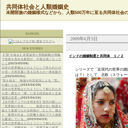
共同体社会と人類婚姻史
未開部族の婚姻様式などから、人類500万年に亙る共同体社会
RANKING
2009年6月5日
NEW ENTRIES
【”型”を知る】本質追求と実戦経験の両輪
インドの婚姻制度と共同体 １／２
で技術を高める集団が、今後は強くなって
いく
(2023/05/08)
日本の世界観はどのようにして作られたの
シリーズで「近現代の世界の婚
か④～大和言葉に見る日本人の一体化能力
は？）として、北欧（スウェー
～
(2023/05/01)
“型を知る” 地域や外圧状況による『型』
の違いとは？
(2023/04/29)
日本の世界観はどのようにして創られたの
か③～縄文の「縄」に見る性的結合と生命
循環の世界～
(2023/04/24)
【古代西アジアの文明史④】現代の新しい
「世界観の共有」 ： 集団や古い制度を
超えて直接つながる関係が、むしろ、個人
と「集団や社会」の距離を縮めプラス感覚
を醸成している。
(2023/04/23)
日本の世界観はどのようにして創られたの
か②～「発酵技術」は「森羅万象は循環