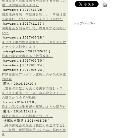
教育改革～自由な思考を封鎖するために共
通一次試験が導入された
kawatera
( 2017/12/26 )
偏差値身分制、学歴身分制、、、学校は誰
も幸せにしないシステムをつくりあげた
トップページへ
kawatera
( 2017/11/26 )
現実社会を知らずして、教育をする資格は
ない
kawatera
( 2017/09/18 )
キリスト教の性否定観念 ～『キリスト教
とセックス戦争』より～
miyagikenjin
( 2017/05/30 )
日本の学術が考える「教育改革」
kawatera
( 2017/05/30 )
kawatera
( 2017/05/24 )
kawatera
( 2017/05/24 )
狩猟採集民アンダマン諸島人の子供の家族
間移籍
匿名
( 2016/12/19 )
【世界の宗教から見える男女の性】－２．
キリスト教①～キリスト教の成立はイエス
の誕生から全てが欺瞞～
haru
( 2016/11/18 )
日本の学校は刑務所か軍隊のような場所だ
匿名
( 2016/11/11 )
縄文と弥生～その影響について～
法螺吹き撃退
( 2014/08/08 )
【共同体社会の原点（集団）を追求する】
３～魚類：種間闘争圧力をバネに群れが進
化