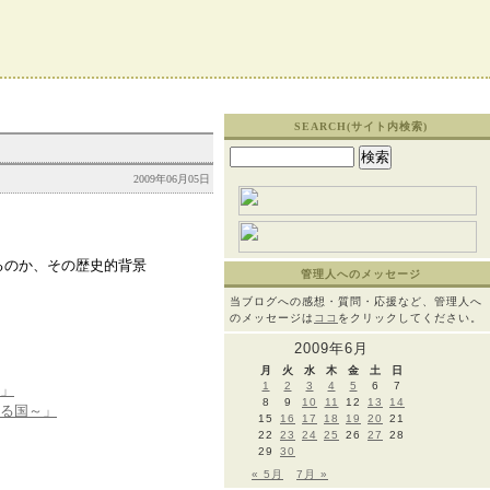
SEARCH(サイト内検索)
検
索:
2009年06月05日
るのか、その歴史的背景
管理人へのメッセージ
当ブログへの感想・質問・応援など、管理人へ
のメッセージは
ココ
をクリックしてください。
2009年6月
月
火
水
木
金
土
日
1
2
3
4
5
6
7
」
8
9
10
11
12
13
14
る国～」
15
16
17
18
19
20
21
22
23
24
25
26
27
28
29
30
« 5月
7月 »