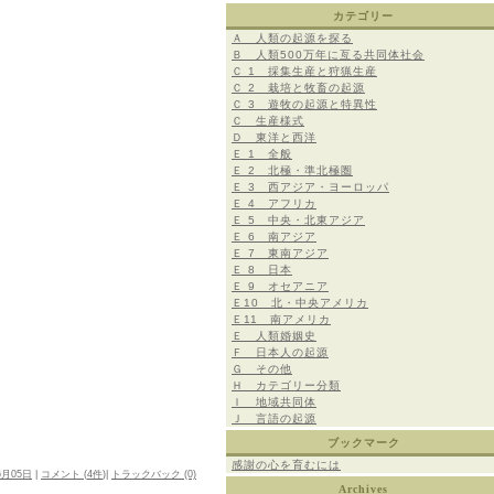
カテゴリー
Ａ 人類の起源を探る
Ｂ 人類500万年に亙る共同体社会
Ｃ 1 採集生産と狩猟生産
Ｃ 2 栽培と牧畜の起源
Ｃ 3 遊牧の起源と特異性
Ｃ 生産様式
Ｄ 東洋と西洋
Ｅ 1 全般
Ｅ 2 北極・準北極圏
Ｅ 3 西アジア・ヨーロッパ
Ｅ 4 アフリカ
Ｅ 5 中央・北東アジア
Ｅ 6 南アジア
Ｅ 7 東南アジア
Ｅ 8 日本
Ｅ 9 オセアニア
Ｅ10 北・中央アメリカ
Ｅ11 南アメリカ
Ｅ 人類婚姻史
Ｆ 日本人の起源
Ｇ その他
Ｈ カテゴリー分類
Ｉ 地域共同体
Ｊ 言語の起源
ブックマーク
感謝の心を育むには
6月05日
|
コメント (
4件
)|
トラックバック (0)
Archives