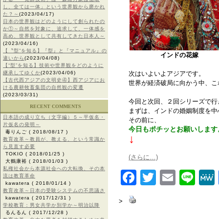
し、全ては一体」という世界観から磨かれ
た？～
(2023/04/17)
日本の世界観はどのようにして創られたの
か①～自然を対象に、追求して、一体感を
高め、世界観として共有してきた日本人～
(2023/04/16)
【〝型”を知る】『型』と『マニュアル』の
インドの花嫁
違いから
(2023/04/08)
【“型”を知る】技術や世界観をどのように
継承してゆくか
(2023/04/06)
次はいよいよアジアです。
【古代西アジアの文明史④】西アジアにお
世界が経済破局に向かう中、こ
ける農耕牧畜集団の自然観の変遷
(2023/03/31)
今回と次回、２回シリーズで行
RECENT COMMENTS
まずは、インドの婚姻制度を中
日本語の成り立ち（文字編）５～平仮名・
その前に、
片仮名の発明～
今日もポチッとお願いします
毒りんご
( 2018/08/17 )
↓
教育改革～教員が、教える、という常識か
ら見直す必要
TOKIO
( 2018/01/25 )
(さらに…)
大鶴康裕
( 2018/01/03 )
私権社会から本源社会への大転換、その本
Facebook
Twitter
Email
Lin
流は教育革命
kawatera
( 2018/01/14 )
教育改革～日本の受験システムの不思議さ
kawatera
( 2017/12/31 )
>
学校教育：男女共学か別学か～明治以降
るんるん
( 2017/12/28 )