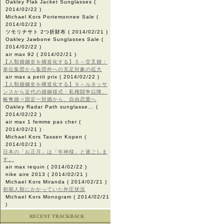
Oakley Flak Jacket Sunglasses
(
2014/02/22 )
Michael Kors Portemonnee Sale
(
2014/02/22 )
ツモリチサト 2つ折財布
( 2014/02/21 )
Oakley Jawbone Sunglasses Sale
(
2014/02/22 )
air max 92
( 2014/02/21 )
【人類婚姻史を構造化する】５～交叉婚：
単位集団から集団外への充足対象の拡大
air max a petit prix
( 2014/02/22 )
【人類婚姻史を構造化する】９～ルネッサ
ンスから近代の婚姻様式：私権闘争以降、
略奪婚⇒固定一対婚から、自由恋愛へ
Oakley Radar Path sunglasse...
(
2014/02/22 )
air max 1 femme pas cher
(
2014/02/21 )
Michael Kors Tassen Kopen
(
2014/02/21 )
日本の「お正月」は「年神様」と過ごしま
す。
air max requin
( 2014/02/22 )
nike aire 2013
( 2014/02/21 )
Michael Kors Miranda
( 2014/02/21 )
初期人類にかかっていた外圧状況
Michael Kors Monogram
( 2014/02/21
)
RECENT TRACKBACK