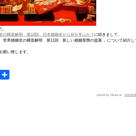
た。
史の構造解明 第10回 日本婚姻史から何を学ぶか？
に続きまして、
 世界婚姻史の構造解明 第11回 新しい婚姻形態の提案 」について紹介し
お願い致します。
e
MeWe
共
有
posted by Hikaru at :
2010年0