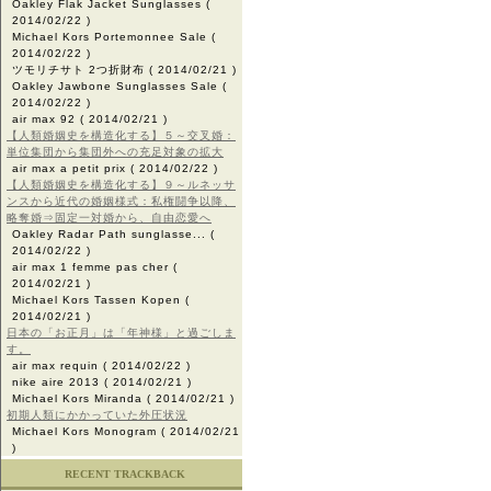
Oakley Flak Jacket Sunglasses
(
2014/02/22 )
Michael Kors Portemonnee Sale
(
2014/02/22 )
ツモリチサト 2つ折財布
( 2014/02/21 )
Oakley Jawbone Sunglasses Sale
(
2014/02/22 )
air max 92
( 2014/02/21 )
【人類婚姻史を構造化する】５～交叉婚：
単位集団から集団外への充足対象の拡大
air max a petit prix
( 2014/02/22 )
【人類婚姻史を構造化する】９～ルネッサ
ンスから近代の婚姻様式：私権闘争以降、
略奪婚⇒固定一対婚から、自由恋愛へ
Oakley Radar Path sunglasse...
(
2014/02/22 )
air max 1 femme pas cher
(
2014/02/21 )
Michael Kors Tassen Kopen
(
2014/02/21 )
日本の「お正月」は「年神様」と過ごしま
す。
air max requin
( 2014/02/22 )
nike aire 2013
( 2014/02/21 )
Michael Kors Miranda
( 2014/02/21 )
初期人類にかかっていた外圧状況
Michael Kors Monogram
( 2014/02/21
)
RECENT TRACKBACK