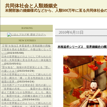
共同体社会と人類婚姻史
未開部族の婚姻様式などから、人類500万年に亙る共同体社会
RANKING
2010年6月11日
NEW ENTRIES
【”型”を知る】本質追求と実戦経験の両輪
本格追求シリーズ２ 世界婚姻史の構
で技術を高める集団が、今後は強くなって
いく
(2023/05/08)
日本の世界観はどのようにして作られたの
か④～大和言葉に見る日本人の一体化能力
～
(2023/05/01)
“型を知る” 地域や外圧状況による『型』
の違いとは？
(2023/04/29)
日本の世界観はどのようにして創られたの
か③～縄文の「縄」に見る性的結合と生命
循環の世界～
(2023/04/24)
【古代西アジアの文明史④】現代の新しい
「世界観の共有」 ： 集団や古い制度を
超えて直接つながる関係が、むしろ、個人
と「集団や社会」の距離を縮めプラス感覚
を醸成している。
(2023/04/23)
日本の世界観はどのようにして創られたの
か②～「発酵技術」は「森羅万象は循環