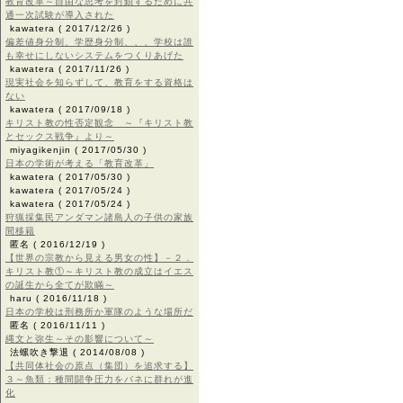
教育改革～自由な思考を封鎖するために共
通一次試験が導入された
kawatera
( 2017/12/26 )
偏差値身分制、学歴身分制、、、学校は誰
も幸せにしないシステムをつくりあげた
kawatera
( 2017/11/26 )
現実社会を知らずして、教育をする資格は
ない
kawatera
( 2017/09/18 )
キリスト教の性否定観念 ～『キリスト教
とセックス戦争』より～
miyagikenjin
( 2017/05/30 )
日本の学術が考える「教育改革」
kawatera
( 2017/05/30 )
kawatera
( 2017/05/24 )
kawatera
( 2017/05/24 )
狩猟採集民アンダマン諸島人の子供の家族
間移籍
匿名
( 2016/12/19 )
【世界の宗教から見える男女の性】－２．
キリスト教①～キリスト教の成立はイエス
の誕生から全てが欺瞞～
haru
( 2016/11/18 )
日本の学校は刑務所か軍隊のような場所だ
匿名
( 2016/11/11 )
縄文と弥生～その影響について～
法螺吹き撃退
( 2014/08/08 )
【共同体社会の原点（集団）を追求する】
３～魚類：種間闘争圧力をバネに群れが進
化