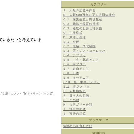
カテゴリー
Ａ 人類の起源を探る
Ｂ 人類500万年に亙る共同体社会
Ｃ 1 採集生産と狩猟生産
Ｃ 2 栽培と牧畜の起源
Ｃ 3 遊牧の起源と特異性
Ｃ 生産様式
Ｄ 東洋と西洋
ていきたいと考えていま
Ｅ 1 全般
Ｅ 2 北極・準北極圏
Ｅ 3 西アジア・ヨーロッパ
Ｅ 4 アフリカ
Ｅ 5 中央・北東アジア
Ｅ 6 南アジア
Ｅ 7 東南アジア
Ｅ 8 日本
Ｅ 9 オセアニア
Ｅ10 北・中央アメリカ
Ｅ11 南アメリカ
Ｅ 人類婚姻史
6月11日
|
コメント (
2件
)|
トラックバック (0)
Ｆ 日本人の起源
Ｇ その他
Ｈ カテゴリー分類
Ｉ 地域共同体
Ｊ 言語の起源
ブックマーク
感謝の心を育むには
Archives