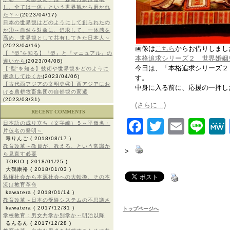
し、全ては一体」という世界観から磨かれ
た？～
(2023/04/17)
日本の世界観はどのようにして創られたの
か①～自然を対象に、追求して、一体感を
高め、世界観として共有してきた日本人～
(2023/04/16)
画像は
こちら
からお借りしまし
【〝型”を知る】『型』と『マニュアル』の
本格追求シリーズ２ 世界婚姻
違いから
(2023/04/08)
今日は、「本格追求シリーズ２
【“型”を知る】技術や世界観をどのように
継承してゆくか
(2023/04/06)
す。
【古代西アジアの文明史④】西アジアにお
中身に入る前に、応援の一押し
ける農耕牧畜集団の自然観の変遷
(2023/03/31)
(さらに…)
RECENT COMMENTS
Facebook
Twitter
Email
Lin
日本語の成り立ち（文字編）５～平仮名・
片仮名の発明～
毒りんご
( 2018/08/17 )
教育改革～教員が、教える、という常識か
>
ら見直す必要
TOKIO
( 2018/01/25 )
大鶴康裕
( 2018/01/03 )
私権社会から本源社会への大転換、その本
流は教育革命
kawatera
( 2018/01/14 )
教育改革～日本の受験システムの不思議さ
kawatera
( 2017/12/31 )
トップページへ
学校教育：男女共学か別学か～明治以降
るんるん
( 2017/12/28 )