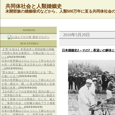
共同体社会と人類婚姻史
未開部族の婚姻様式などから、人類500万年に亙る共同体社会
RANKING
2010年5月29日
NEW ENTRIES
【”型”を知る】本質追求と実戦経験の両輪
日本婚姻史2～その7：夜這いの解体と
で技術を高める集団が、今後は強くなって
いく
(2023/05/08)
日本の世界観はどのようにして作られたの
か④～大和言葉に見る日本人の一体化能力
～
(2023/05/01)
“型を知る” 地域や外圧状況による『型』
の違いとは？
(2023/04/29)
日本の世界観はどのようにして創られたの
か③～縄文の「縄」に見る性的結合と生命
循環の世界～
(2023/04/24)
【古代西アジアの文明史④】現代の新しい
「世界観の共有」 ： 集団や古い制度を
超えて直接つながる関係が、むしろ、個人
と「集団や社会」の距離を縮めプラス感覚
を醸成している。
(2023/04/23)
日本の世界観はどのようにして創られたの
か②～「発酵技術」は「森羅万象は循環