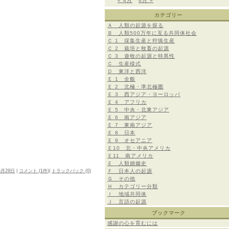
« 4月
6月 »
カテゴリー
Ａ 人類の起源を探る
Ｂ 人類500万年に亙る共同体社会
Ｃ 1 採集生産と狩猟生産
Ｃ 2 栽培と牧畜の起源
Ｃ 3 遊牧の起源と特異性
Ｃ 生産様式
Ｄ 東洋と西洋
Ｅ 1 全般
Ｅ 2 北極・準北極圏
Ｅ 3 西アジア・ヨーロッパ
Ｅ 4 アフリカ
Ｅ 5 中央・北東アジア
Ｅ 6 南アジア
Ｅ 7 東南アジア
Ｅ 8 日本
Ｅ 9 オセアニア
Ｅ10 北・中央アメリカ
Ｅ11 南アメリカ
Ｅ 人類婚姻史
5月29日
|
コメント (
1件
)|
トラックバック (0)
Ｆ 日本人の起源
Ｇ その他
Ｈ カテゴリー分類
Ｉ 地域共同体
Ｊ 言語の起源
ブックマーク
感謝の心を育むには