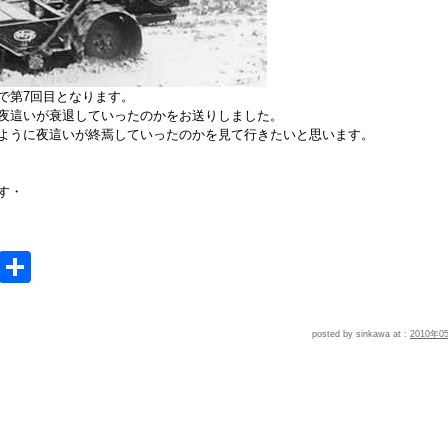
で第7回目となります。
夜這いが衰退していったのかをお送りしました。
ように夜這いが終焉していったのかを見て行きたいと思います。
す・
e
MeWe
共
有
posted by sinkawa at :
2010年0