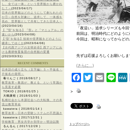
し、全ては一体」という世界観から磨かれ
た？～
(2023/04/17)
日本の世界観はどのようにして創られたの
か①～自然を対象に、追求して、一体感を
高め、世界観として共有してきた日本人～
(2023/04/16)
「夜這い」追求シリーズも今回
【〝型”を知る】『型』と『マニュアル』の
前回は、明治時代にどのように
違いから
(2023/04/08)
今回は、昭和になってからどの
【“型”を知る】技術や世界観をどのように
継承してゆくか
(2023/04/06)
【古代西アジアの文明史④】西アジアにお
ける農耕牧畜集団の自然観の変遷
先ずは応援よろしくお願いしま
(2023/03/31)
RECENT COMMENTS
(さらに…)
日本語の成り立ち（文字編）５～平仮名・
片仮名の発明～
Facebook
Twitter
Email
Lin
毒りんご
( 2018/08/17 )
教育改革～教員が、教える、という常識か
ら見直す必要
>
TOKIO
( 2018/01/25 )
大鶴康裕
( 2018/01/03 )
私権社会から本源社会への大転換、その本
流は教育革命
kawatera
( 2018/01/14 )
教育改革～日本の受験システムの不思議さ
kawatera
( 2017/12/31 )
学校教育：男女共学か別学か～明治以降
トップページへ
るんるん
( 2017/12/28 )