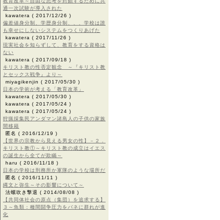
教育改革～自由な思考を封鎖するために共
通一次試験が導入された
kawatera
( 2017/12/26 )
偏差値身分制、学歴身分制、、、学校は誰
も幸せにしないシステムをつくりあげた
kawatera
( 2017/11/26 )
現実社会を知らずして、教育をする資格は
ない
kawatera
( 2017/09/18 )
キリスト教の性否定観念 ～『キリスト教
とセックス戦争』より～
miyagikenjin
( 2017/05/30 )
日本の学術が考える「教育改革」
kawatera
( 2017/05/30 )
kawatera
( 2017/05/24 )
kawatera
( 2017/05/24 )
狩猟採集民アンダマン諸島人の子供の家族
間移籍
匿名
( 2016/12/19 )
【世界の宗教から見える男女の性】－２．
キリスト教①～キリスト教の成立はイエス
の誕生から全てが欺瞞～
haru
( 2016/11/18 )
日本の学校は刑務所か軍隊のような場所だ
匿名
( 2016/11/11 )
縄文と弥生～その影響について～
法螺吹き撃退
( 2014/08/08 )
【共同体社会の原点（集団）を追求する】
３～魚類：種間闘争圧力をバネに群れが進
化