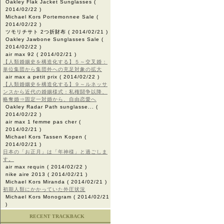
Oakley Flak Jacket Sunglasses
(
2014/02/22 )
Michael Kors Portemonnee Sale
(
2014/02/22 )
ツモリチサト 2つ折財布
( 2014/02/21 )
Oakley Jawbone Sunglasses Sale
(
2014/02/22 )
air max 92
( 2014/02/21 )
【人類婚姻史を構造化する】５～交叉婚：
単位集団から集団外への充足対象の拡大
air max a petit prix
( 2014/02/22 )
【人類婚姻史を構造化する】９～ルネッサ
ンスから近代の婚姻様式：私権闘争以降、
略奪婚⇒固定一対婚から、自由恋愛へ
Oakley Radar Path sunglasse...
(
2014/02/22 )
air max 1 femme pas cher
(
2014/02/21 )
Michael Kors Tassen Kopen
(
2014/02/21 )
日本の「お正月」は「年神様」と過ごしま
す。
air max requin
( 2014/02/22 )
nike aire 2013
( 2014/02/21 )
Michael Kors Miranda
( 2014/02/21 )
初期人類にかかっていた外圧状況
Michael Kors Monogram
( 2014/02/21
)
RECENT TRACKBACK