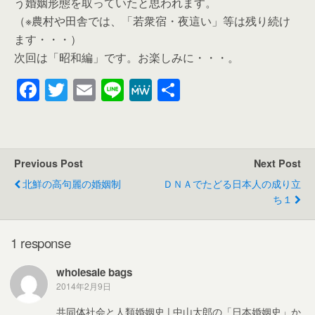
う婚姻形態を取っていたと思われます。
（※農村や田舎では、「若衆宿・夜這い」等は残り続け
ます・・・）
次回は「昭和編」です。お楽しみに・・・。
F
T
E
Li
M
共
a
wi
m
n
e
有
c
tt
ail
e
W
e
er
e
Previous Post
Next Post
b
北鮮の高句麗の婚姻制
ＤＮＡでたどる日本人の成り立
o
ち１
o
k
1 response
wholesale bags
2014年2月9日
共同体社会と人類婚姻史 | 中山太郎の「日本婚姻史」か