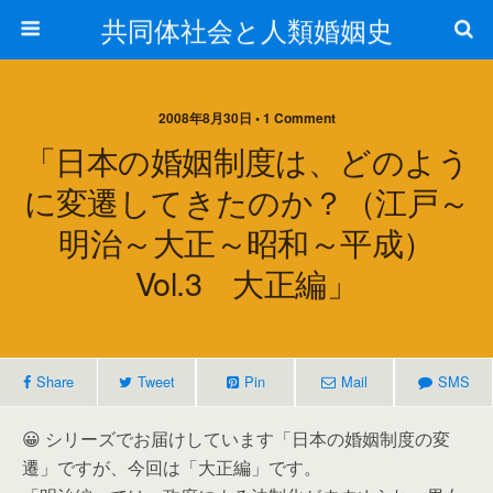
共同体社会と人類婚姻史
2008年8月30日 • 1 Comment
「日本の婚姻制度は、どのよう
に変遷してきたのか？（江戸～
明治～大正～昭和～平成）
Vol.3 大正編」
Share
Tweet
Pin
Mail
SMS
😀 シリーズでお届けしています「日本の婚姻制度の変
遷」ですが、今回は「大正編」です。