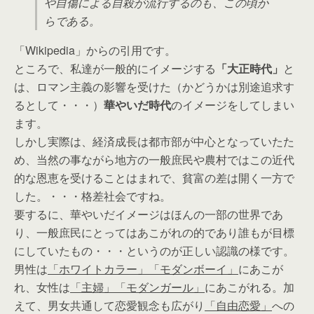
や自傷による自殺が流行するのも、この頃か
らである。
「Wikipedia」からの引用です。
ところで、私達が一般的にイメージする
「大正時代」
と
は、ロマン主義の影響を受けた（かどうかは別途追求す
るとして・・・）
華やいだ時代
のイメージをしてしまい
ます。
しかし実際は、経済成長は都市部が中心となっていたた
め、当然の事ながら地方の一般庶民や農村ではこの近代
的な恩恵を受けることはまれで、貧富の差は開く一方で
した。・・・格差社会ですね。
要するに、華やいだイメージはほんの一部の世界であ
り、一般庶民にとってはあこがれの的であり誰もが目標
にしていたもの・・・というのが正しい認識の様です。
男性は
「ホワイトカラー」「モダンボーイ」
にあこが
れ、女性は
「主婦」「モダンガール」
にあこがれる。加
えて、男女共通して恋愛観念も広がり
「自由恋愛」
への