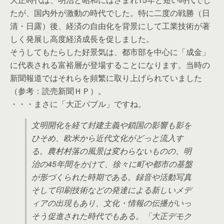
たが、国内外が激動の時代でした。特に二度の戦勝（日
清・日露）後、経済の自由化を背景にして工業技術が著
しく発展し高度経済成長を促しました。
そうしてもたらした好景気は、都市部を中心に「成金」
に代表される富裕層が登場することになります。当時の
新聞報道ではそれらを頻繁に取り上げられていました
（参考：読売新聞ＨＰ）。
・・・まさに「大正バブル」ですね。
文明開化を経て封建主義や鎖国の影響も影を
ひそめ、欧米から近代文化がどっと流入す
る。農村村落の風景は変わらないものの、明
治の45年間をかけて、徐々に町や都市の基盤
が形づくられた時期である。録音や活動写真
そして印刷技術などの発達による新しいメデ
ィアの出現もあり、文化・情報の伝播がいっ
そう促進された時代でもある。「大正デモク