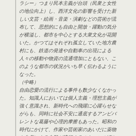
ラシー」つまり民本主義が台頭（民衆と女性
の地位向上）し、西洋文化の影響を受けた新
しい文芸・絵画・音楽・演劇などの芸術が流
布して、思想的にも自由と開放・躍動の気分
が横溢し、都市を中心とする大衆文化が花開
いた。かつてはそれぞれ孤立していた地方農
村にも、鉄道の発達や自動車の出現による
人々の移動や物資の流通増加にともない、こ
のような都市の状況がいち早く伝わるように
なった。
（中略）
自由恋愛の流行による事件も数少なくなかっ
た。知識人においては個人主義・理想主義が
強く意識され、新時代への飛躍に心躍らせな
がらも、同時に社会不安に通底するアンビバ
レントな葛藤や心理的摩擦もあった。昭和の
時代にかけて、作家や芸術家のあいだに薬物