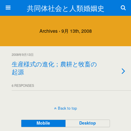
共同体社会と人類婚姻史
Archives › 9月 13th, 2008
2008年9月13日
生産様式の進化；農耕と牧畜の
起源
6 RESPONSES
Back to top
Mobile
Desktop