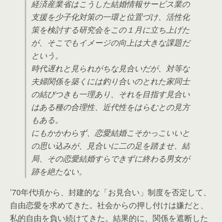
経済産業省はこうした結婚情報サービス業の
支援を少子化対策の一環と位置づけ、活性化
策を検討する研究会をこの１月に立ち上げた
が、そこでもイメージの向上は大きな課題だ
という。
時代遅れと見られがちな見合いだが、対等な
夫婦関係を築くには釣り合いのとれた家同士
の結びつきも一理あり、それを目指す見合い
はある種の合理性、近代性をはらむとの見方
もある。
にもかかわらず、恋愛結婚こそかっこいいと
の思い込みが、見合いに二の足を踏ませ、結
局、その恋愛結婚すらできずに終わる男女が
跡を絶たない。
’70年代頃から、封建的な「お見合い」制度を否定して、
自由恋愛を求めてきた。社会からの押し付けは嫌だと、
私的自由を負い続けてきた。結果的に、関係を遮断した