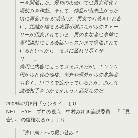
ーを開催した。最初の出会いでは男女仲良く
湯飲みを作製。そして、作品が出来上がった
頃に再会させる“演出”だ。男女でお茶をいれ合
い、距離が縮まる恋愛小説さながらのストー
リーが用意されている。男の参加者は事前に
専門講師による会話レッスンまで準備されて
いるというから、まさに至れり尽くせ
り……。
費用は内容によってさまざまだが、１０００
円からと良心価格。市外や県外からの参加者
も多く、口コミで広がっているとか。みんな
結婚相手をつかまえようと必死なのだ
2008年2月8日「ゲンダイ」より
NET EYE プロの視点 中村みゆき論説委員 『「見
合い」の復権なるか』より
「青い鳥」への思い込み？