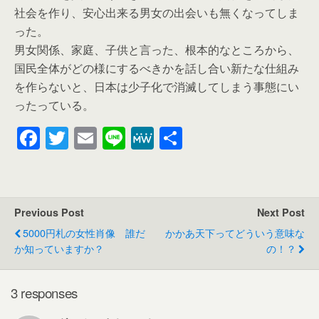
社会を作り、安心出来る男女の出会いも無くなってしま
った。
男女関係、家庭、子供と言った、根本的なところから、
国民全体がどの様にするべきかを話し合い新たな仕組み
を作らないと、日本は少子化で消滅してしまう事態にい
ったっている。
F
T
E
Li
M
共
a
wi
m
n
e
有
c
tt
ail
e
W
e
er
e
Previous Post
Next Post
b
5000円札の女性肖像 誰だ
かかあ天下ってどういう意味な
o
か知っていますか？
の！？
o
k
3 responses