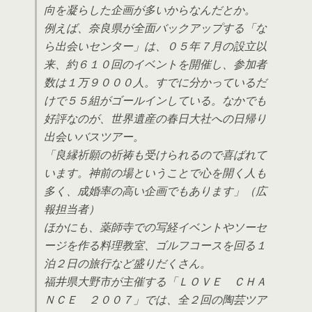
向を凝らした企画が多いからなんだとか。
例えば、奈良県が全面バックアップする「な
ら出会いセンター」は、０５年７月の設立以
来、約６１０回のイベントを開催し、参加者
数は１万９０００人。すでに分かっているだ
けで５５組がゴールインしている。なかでも
好評なのが、世界遺産の春日大社への日帰り
出会いバスツアー。
「良縁祈願の祈祷も受けられるので喜ばれて
います。神前の場ということで心を開く人も
多く、成婚率の高い企画でもあります」（広
報担当者）
ほかにも、薬師寺での写経イベントやソーセ
ージを作る料理教室、ゴルフコースを回る１
泊２日の旅行など盛りだくさん。
福井県大野市が主催する「ＬＯＶＥ ＣＨＡ
ＮＣＥ ２００７」では、全２回の陶芸ツア