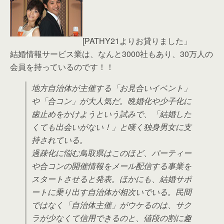
[PATHY21よりお貸りました」
結婚情報サービス業は、なんと3000社もあり、30万人の
会員を持っているのです！！
地方自治体が主催する「お見合いイベント」
や「合コン」が大人気だ。晩婚化や少子化に
歯止めをかけようという試みで、「結婚した
くても出会いがない！」と嘆く独身男女に支
持されている。
過疎化に悩む鳥取県はこのほど、パーティー
や合コンの開催情報をメール配信する事業を
スタートさせると発表。ほかにも、結婚サポ
ートに乗り出す自治体が相次いでいる。民間
ではなく「自治体主催」がウケるのは、サク
ラが少なくて信用できるのと、値段の割に趣