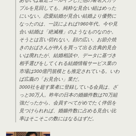
プルを見回しても、純粋な見合い組はめった
にいない。恋愛結婚が見合い結婚より優勢に
なったのは、一説によれば1960年代。今や見
合い結婚は「絶滅種」のようなものなのか。
そうとは言い切れない。顔の広い、お節介焼
きのおばさんが仲人を買って出る古典的見合
いは廃れたが、結婚相談や、データに基づき
相手選びをしてくれる結婚情報サービス業の
市場は300億円規模とも推定されている。いわ
ば広義の「お見合い」業だ。
3000社を超す業者に登録している会員は、ざ
っと30万人。昨年の日本の婚姻件数は70万組
強だったから、会員すべてがめでたく伴侶を
見つけられれば、婚姻件数に占める見合い比
率はそこそこの数にはなるはずだ。