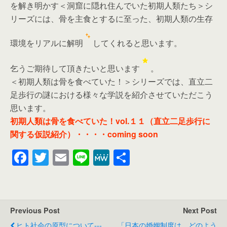
を解き明かす＜洞窟に隠れ住んでいた初期人類たち＞シ
リーズには、骨を主食とするに至った、初期人類の生存
環境をリアルに解明
してくれると思います。
乞うご期待して頂きたいと思います
。
＜初期人類は骨を食べていた！＞シリーズでは、直立二
足歩行の謎における様々な学説を紹介させていただこう
思います。
初期人類は骨を食べていた！vol.１１（直立二足歩行に
関する仮説紹介）・・・・coming soon
F
T
E
Li
M
共
a
wi
m
n
e
有
c
tt
ail
e
W
e
er
e
Previous Post
Next Post
b
ヒト社会の原型について---
「日本の婚姻制度は、どのよう