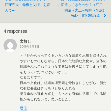
o
江守五夫「母権と父権」を読
に変遷してきたのか？（江戸～
んで---
明治～大正～昭和～平成）
o
Vol.4 昭和戦前編」
k
4 responses
文無し
2009年1月3日
＞「他から入ってくるいろいろな宗教や思想を取り入れ
やすいものにしながら、日本の伝統的な文化や、全体の
組織をぶちこわすような要素は骨抜きにしてしまう性能
をもっていたのではないか。」
なるほどです。
日本の文化は、組織崩壊要素を骨抜きにしながら、新た
な有効要素はきっちりと取り入れる！
塗り重ねの進化方式を、もっとも有効に活用している民
族かもしれないと、思いました。
返信