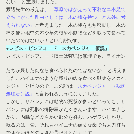
ない
と主張しました。
渡辺先生の考えは
、「草原ではかえって不利なニ本足で
立ち上がった理由としては、木の棒を持つこと以外に考
えられない」
と考えました。木の棒をもち移動し、木の
棒を使い地中の木や草の根や小動物などを取って食べて
いたのではないか！という説です。
●レビス・ビンフォード「スカベンジャー仮説」
レビス・ビンフォード博士は狩猟は無理でも、ライオン
たちが残した肉なら食べられたのではないか
と考えま
した。ハイエナのような残りの肉を食べる動物をスカベ
ンジャーと呼ぶので、この説は
「スカベンジャー（残肉
処理者）説」
と言われるようになりました。
しかし、サバンナには動物の死骸が多いといっても、サ
バンナには死骸の掃除屋がたくさんいます。ハイエナし
かり、内臓など柔らかい部分を好む、ハゲワシしかり。
残るのは、骨、それもハイエナの頑丈な歯でも太刀打ち
できないほどの大きな骨だけとなります。