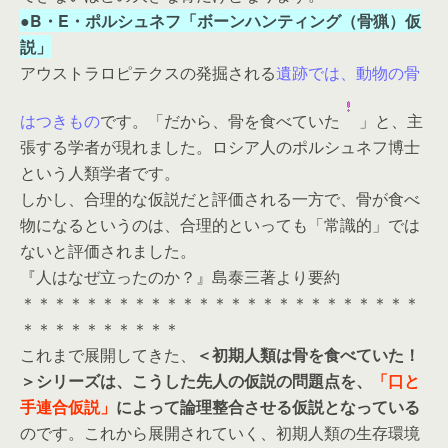
●B・E・ポルシュネフ「ボーンハンティング（骨猟）仮
説」
アウストラロピテクスの発掘される
遺跡では、動物の骨
はつきもの
です。「だから、骨を食べていた
」と、主
張する学者が現れました。ロシア人のポルシュネフ博士
という人類学者です。
しかし、合理的な仮説だと評価される一方で、骨が食べ
物になるというのは、合理的といっても「常識的」では
ないと評価されました。
『人はなぜ立ったのか？』島泰三著より要約
＊＊＊＊＊＊＊＊＊＊＊＊＊＊＊＊＊＊＊＊＊＊＊＊＊
＊＊＊＊＊＊＊＊＊＊
これまで展開してきた、
＜初期人類は骨を食べていた！
＞シリーズは、こうした先人の仮説の問題点を、
「口と
手連合仮説」
によって論理整合させる仮説となっている
のです。これから展開されていく、初期人類の生存環境