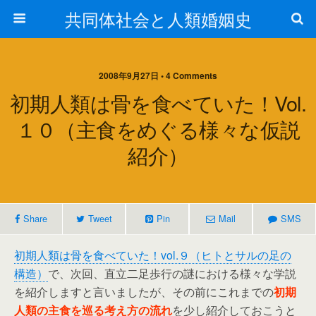
共同体社会と人類婚姻史
2008年9月27日 • 4 Comments
初期人類は骨を食べていた！vol.
１０（主食をめぐる様々な仮説
紹介）
Share
Tweet
Pin
Mail
SMS
初期人類は骨を食べていた！vol.９（ヒトとサルの足の
構造）
で、次回、直立二足歩行の謎における様々な学説
を紹介しますと言いましたが、その前にこれまでの
初期
人類の主食を巡る考え方の流れ
を少し紹介しておこうと