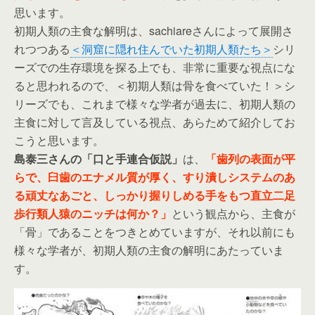
思います。
初期人類の主食な解明は、sachiareさんによって展開さ
れつつある
＜洞窟に隠れ住んでいた初期人類たち＞
シリ
ーズでの生存環境を探る上でも、非常に重要な視点にな
ると思われるので、＜初期人類は骨を食べていた！＞シ
リーズでも、これまで様々な学者が過去に、初期人類の
主食に対して言及している視点、あらためて紹介してお
こうと思います。
島泰三さんの「口と手連合仮説」
は、
「歯列の表面が平
らで、臼歯のエナメル質が厚く、すり潰しシステムのあ
る頑丈なあごと、しっかり握りしめる手をもつ直立二足
歩行類人猿のニッチは何か？」
という観点から、主食が
「骨」であることをつきとめていますが、それ以前にも
様々な学者が、初期人類の主食の解明にあたっていま
す。